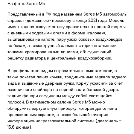
На фото: Seres M5
Представленный в РФ под названием Seres M5 автомобиль
справил «домашнюю» премьеру в конце 2021 года. Модель
имеет «одноэтажную» оптику сравнительно простой формы
с дневными ходовыми огнями в форме «галочек»,
выштамповки на капоте, пару узких боковых воздуховодов
по бокам, а также крупный элемент с горизонтальными
тонкими хромированными линиями, объединяющий
решётку радиатора и центральный воздухозаборник.
В профиль тоже видны выразительные выштамповки, а
также покатая линия крыши, традиционные зеркала заднего
вида и выдвижные дверные ручки. Корму украсили за счёт
лаконичного спойлера на верней части багажной двери,
задние фонари соединены между собой светящейся
полосой. В пятиместном салоне Seres M5 можно
обнаружить виртуальную приборку, которая дополнена
проекционным экраном, а также большой тачскрин
информационно-развлекательной системы (диагональ –
15,6 дюйма).