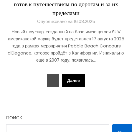
готов к путешествиям по дорогам и за их
пределами
Опубликовано на 16.08.2025
Новый шоу-кар, созданный на базе имеющегося SUV
американской марки, будет представлен 17 августа 2025
года в рамках мероприятия Pebble Beach Concours
d’Elegance, которое пройдёт в Калифорнии. Изначально,
ещё в 2007 году, появилась…
Пагинация
1
Далее
записей
ПОИСК