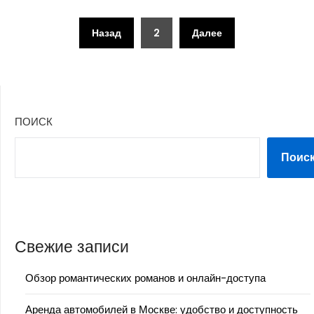
Пагинация
Назад
2
Далее
записей
ПОИСК
Поис
Свежие записи
Обзор романтических романов и онлайн-доступа
Аренда автомобилей в Москве: удобство и доступность