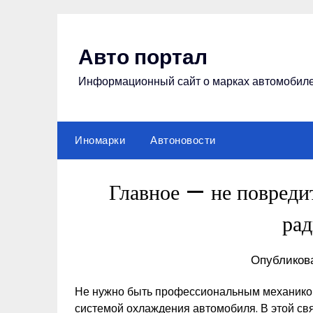
Перейти
к
содержимому
Авто портал
Информационный сайт о марках автомобил
Иномарки
Автоновости
Главное — не повредит
ра
Опубликова
Не нужно быть профессиональным механиком,
системой охлаждения автомобиля. В этой связ