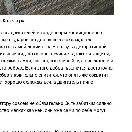
: Колеса.ру
торы двигателей и конденсоры кондиционеров
м от ударов, но для лучшего охлаждения
а на самой линии огня – сразу за декоративной
ильный вид, но не обеспечивает должной защиты,
 мелкие камни, листва, тополиный пух, насекомые и
его ребрах. Если этого добра накопится достаточно
бра значительно снизится, что опять же сократит
т хорошо охлаждаться, а двигатель начнет
тору совсем не обязательно быть забитым сильно.
ство мелких камней, они уже сами по себе могут
 радиатор надо чистить. Регулярно, причем как