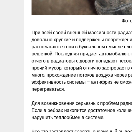
Фото
При всей своей внешней массивности радиа
довольно хрупкие и подвержены повреждения
располагаются они в буквальном смысле слов
решеткой. Последняя придает автомобилю ст
отчего в радиаторы с дороги попадают песок,
прочий мусор, который отлично застревает в 
много, прохождение потоков воздуха через ре
эффективность системы – антифриз не сможе
перегреваться.
Для возникновения серьезных проблем радиа
Если в ребрах накопится достаточное количе
нарушить теплообмен в системе.
Все это заставляет сделать очевидный вывод: