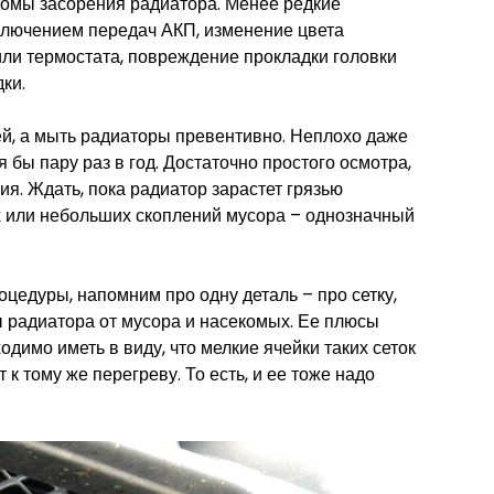
томы засорения радиатора. Менее редкие
ключением передач АКП, изменение цвета
или термостата, повреждение прокладки головки
ки.
ей, а мыть радиаторы превентивно. Неплохо даже
я бы пару раз в год. Достаточно простого осмотра,
я. Ждать, пока радиатор зарастет грязью
х или небольших скоплений мусора – однозначный
цедуры, напомним про одну деталь – про сетку,
ы радиатора от мусора и насекомых. Ее плюсы
одимо иметь в виду, что мелкие ячейки таких сеток
 к тому же перегреву. То есть, и ее тоже надо