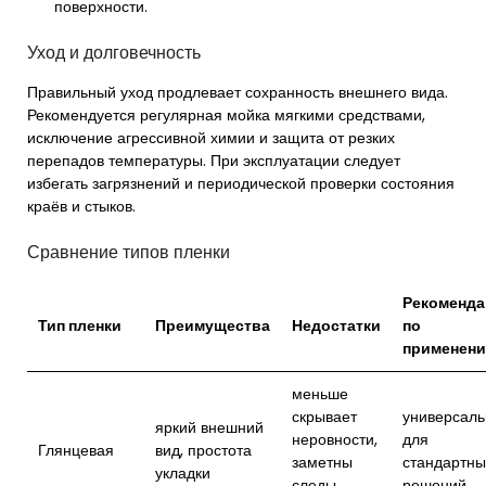
поверхности.
Уход и долговечность
Правильный уход продлевает сохранность внешнего вида.
Рекомендуется регулярная мойка мягкими средствами,
исключение агрессивной химии и защита от резких
перепадов температуры. При эксплуатации следует
избегать загрязнений и периодической проверки состояния
краёв и стыков.
Сравнение типов пленки
Рекоменд
Тип пленки
Преимущества
Недостатки
по
применен
меньше
скрывает
универсаль
яркий внешний
неровности,
для
Глянцевая
вид, простота
заметны
стандартны
укладки
следы
решений