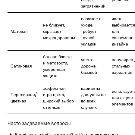
загрязнений
сложнее в
часто
не бликует,
уходе,
выбираетс
Матовая
скрывает
требует
для
микроцарапины
точной
современн
укладки
дизайна
баланс блеска
часто
популярен 
и матовости,
Сатиновая
дороже
стильных
умеренная
базовой
вариантов
защита
эффектная
варианты
использует
Переливная/
игра цвета,
доступны не
для акцент
цветная
широкий выбор
во всех
элементов
оттенков
случаях
Часто задаваемые вопросы
Какой срок службы у пленки? — Продолжительность