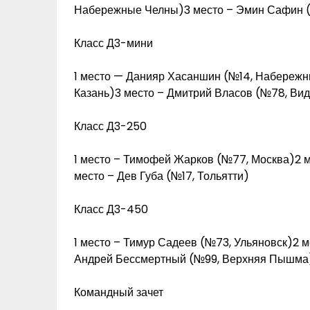
Набережные Челны)3 место – Эмин Сафин (
Класс Д3-мини
1 место — Данияр Хасаншин (№14, Набережн
Казань)3 место – Дмитрий Власов (№78, Ви
Класс Д3-250
1 место – Тимофей Жарков (№77, Москва)2
место – Дев Губа (№17, Тольятти)
Класс Д3-450
1 место – Тимур Садеев (№73, Ульяновск)2 м
Андрей Бессмертный (№99, Верхняя Пышма
Командный зачет