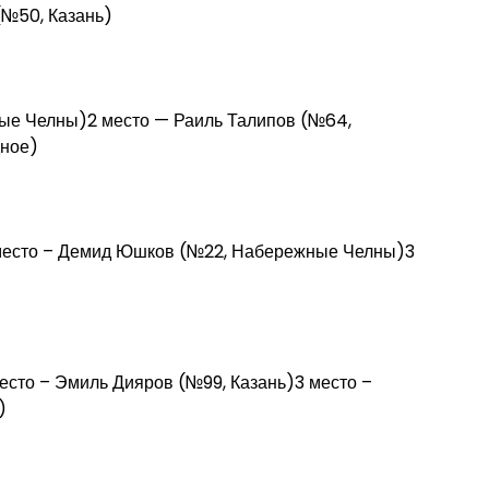
№50, Казань)
ые Челны)2 место — Раиль Талипов (№64,
дное)
 место – Демид Юшков (№22, Набережные Челны)3
есто – Эмиль Дияров (№99, Казань)3 место –
)