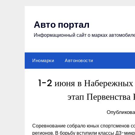
Перейти
к
содержимому
Авто портал
Информационный сайт о марках автомобил
Иномарки
Автоновости
1-2 июня в Набережных 
этап Первенства 
Опубликова
Соревнование собрало юных спортсменов со 
регионов. В борьбу вступили классы Д3-мик