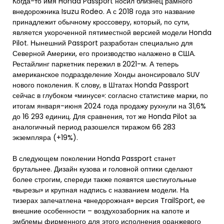
Когда-то имя Honda Passport носил близнец рамного
внедорожника Isuzu Rodeo. А с 2018 года это название
принадлежит обычному кроссоверу, который, по сути,
является укороченной пятиместной версией модели Honda
Pilot. Нынешний Passport разработан специально для
Северной Америки, его производство налажено в США.
Рестайлинг паркетник пережил в 2021-м. А теперь
американское подразделение Хонды анонсировало SUV
нового поколения. К слову, в Штатах Honda Passport
сейчас в глубоком «минусе»: согласно статистике марки, по
итогам января-июня 2024 года продажу рухнули на 31,6%
до 16 293 единиц. Для сравнения, тот же Honda Pilot за
аналогичный период разошелся тиражом 66 283
экземпляра (+19%).
В следующем поколении Honda Passport станет
брутальнее. Дизайн кузова и головной оптики сделают
более строгим, спереди также появятся шестиугольные
«вырезы» и крупная надпись с названием модели. На
тизерах запечатлена «внедорожная» версия TrailSport, ее
внешние особенности – воздухозаборник на капоте и
эмблемы фирменного для этого исполнения оранжевого