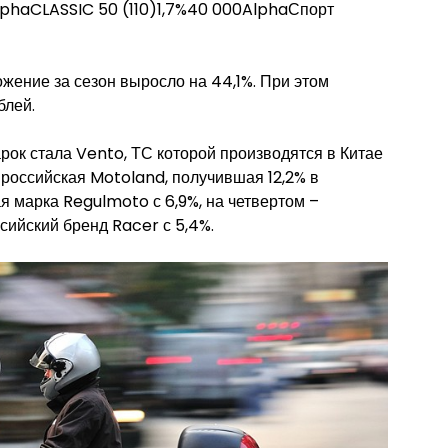
lphaCLASSIC 50 (110)1,7%40 000AlphaСпорт
жение за сезон выросло на 44,1%. При этом
блей.
рок стала Vento, ТС которой производятся в Китае
й российская Motoland, получившая 12,2% в
я марка Regulmoto с 6,9%, на четвертом –
сийский бренд Racer с 5,4%.