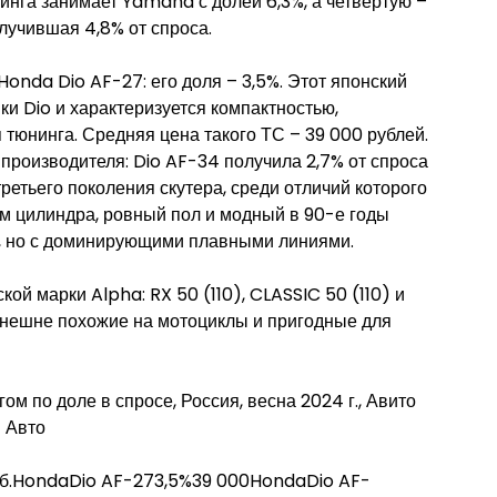
йтинга занимает Yamaha с долей 6,3%, а четвертую –
лучившая 4,8% от спроса.
onda Dio AF-27: его доля – 3,5%. Этот японский
ки Dio и характеризуется компактностью,
тюнинга. Средняя цена такого ТС – 39 000 рублей.
производителя: Dio AF-34 получила 2,7% от спроса
ретьего поколения скутера, среди отличий которого
м цилиндра, ровный пол и модный в 90-е годы
в, но с доминирующими плавными линиями.
кой марки Alpha: RX 50 (110), CLASSIC 50 (110) и
 внешне похожие на мотоциклы и пригодные для
м по доле в спросе, Россия, весна 2024 г., Авито
Авто
уб.HondaDio AF-273,5%39 000HondaDio AF-