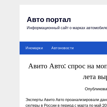
Перейти
к
содержимому
Авто портал
Информационный сайт о марках автомобил
Иномарки
Автоновости
Авито Авто: спрос на мо
лета вы
Опубликова
Эксперты Авито Авто проанализировали дан
скутеры в России в период с марта по май 202