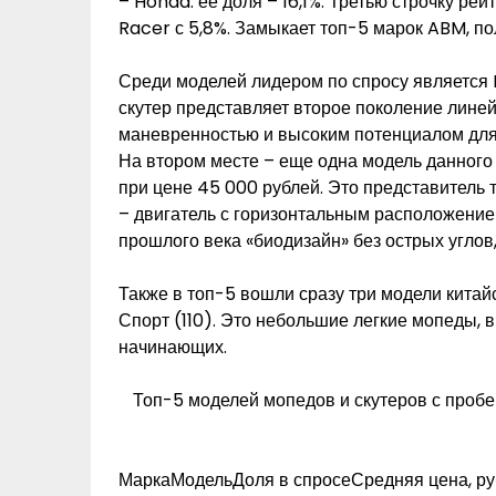
– Honda: ее доля – 16,1%. Третью строчку ре
Racer с 5,8%. Замыкает топ-5 марок ABM, по
Среди моделей лидером по спросу является H
скутер представляет второе поколение линей
маневренностью и высоким потенциалом для 
На втором месте – еще одна модель данного 
при цене 45 000 рублей. Это представитель т
– двигатель с горизонтальным расположение
прошлого века «биодизайн» без острых угло
Также в топ-5 вошли сразу три модели китайс
Спорт (110). Это небольшие легкие мопеды,
начинающих.
Топ-5 моделей мопедов и скутеров с пробего
МаркаМодельДоля в спросеСредняя цена, р