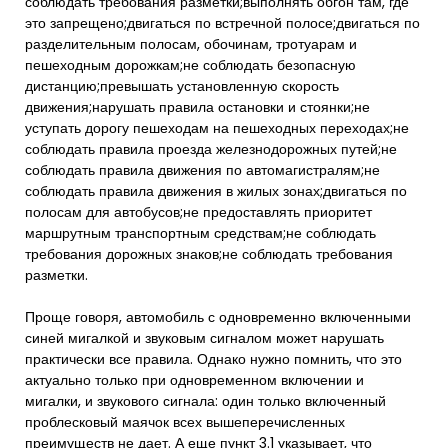
соблюдать требования разметки;выполнять обгон там, где
это запрещено;двигаться по встречной полосе;двигаться по
разделительным полосам, обочинам, тротуарам и
пешеходным дорожкам;не соблюдать безопасную
дистанцию;превышать установленную скорость
движения;нарушать правила остановки и стоянки;не
уступать дорогу пешеходам на пешеходных переходах;не
соблюдать правила проезда железнодорожных путей;не
соблюдать правила движения по автомагистралям;не
соблюдать правила движения в жилых зонах;двигаться по
полосам для автобусов;не предоставлять приоритет
маршрутным транспортным средствам;не соблюдать
требования дорожных знаков;не соблюдать требования
разметки.
Проще говоря, автомобиль с одновременно включенными
синей мигалкой и звуковым сигналом может нарушать
практически все правила. Однако нужно помнить, что это
актуально только при одновременном включении и
мигалки, и звукового сигнала: один только включенный
проблесковый маячок всех вышеперечисленных
преимуществ не дает. А еще пункт 3.1 указывает, что