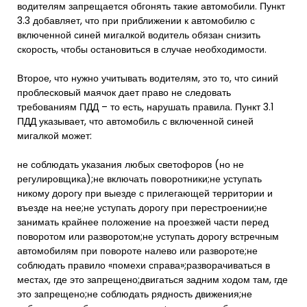
водителям запрещается обгонять такие автомобили. Пункт
3.3 добавляет, что при приближении к автомобилю с
включенной синей мигалкой водитель обязан снизить
скорость, чтобы остановиться в случае необходимости.
Второе, что нужно учитывать водителям, это то, что синий
проблесковый маячок дает право не следовать
требованиям ПДД – то есть, нарушать правила. Пункт 3.1
ПДД указывает, что автомобиль с включенной синей
мигалкой может:
не соблюдать указания любых светофоров (но не
регулировщика);не включать поворотники;не уступать
никому дорогу при выезде с прилегающей территории и
въезде на нее;не уступать дорогу при перестроении;не
занимать крайнее положение на проезжей части перед
поворотом или разворотом;не уступать дорогу встречным
автомобилям при повороте налево или развороте;не
соблюдать правило «помехи справа»;разворачиваться в
местах, где это запрещено;двигаться задним ходом там, где
это запрещено;не соблюдать рядность движения;не