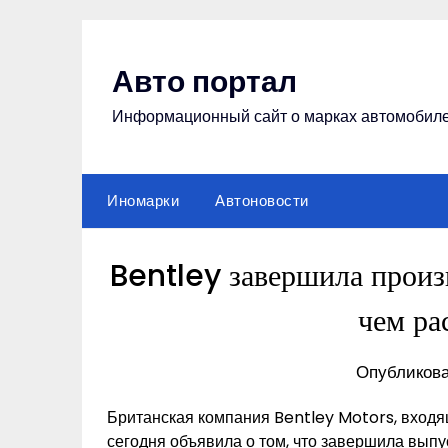
Перейти
к
содержимому
Авто портал
Информационный сайт о марках автомобил
Иномарки
Автоновости
Bentley завершила произ
чем ра
Опубликова
Британская компания Bentley Motors, входя
сегодня объявила о том, что завершила выпу