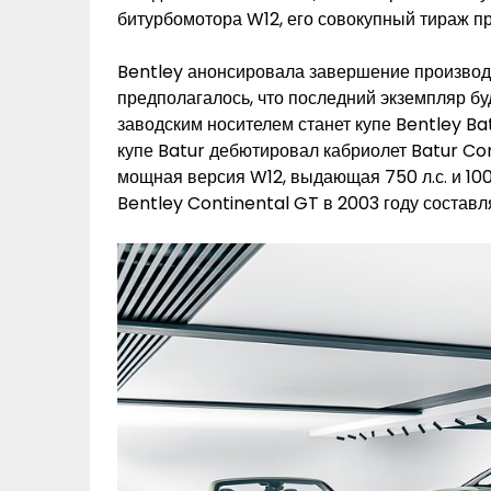
битурбомотора W12, его совокупный тираж п
Bentley анонсировала завершение производс
предполагалось, что последний экземпляр бу
заводским носителем станет купе Bentley Ba
купе Batur дебютировал кабриолет Batur Co
мощная версия W12, выдающая 750 л.с. и 100
Bentley Continental GT в 2003 году составля