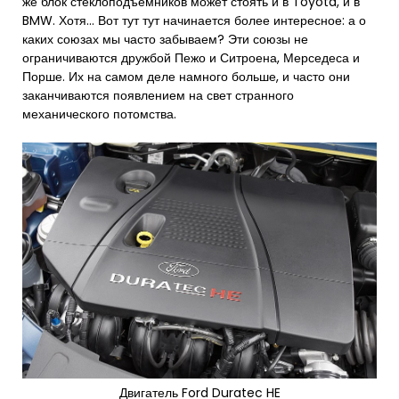
же блок стеклоподъёмников может стоять и в Toyota, и в
BMW. Хотя… Вот тут тут начинается более интересное: а о
каких союзах мы часто забываем? Эти союзы не
ограничиваются дружбой Пежо и Ситроена, Мерседеса и
Порше. Их на самом деле намного больше, и часто они
заканчиваются появлением на свет странного
механического потомства.
Двигатель Ford Duratec HE