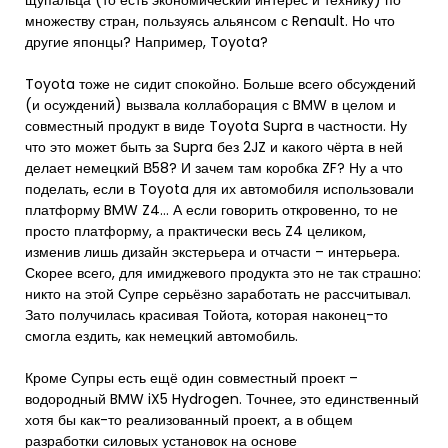
щупальца (то есть экономический интерес и технику) по
множеству стран, пользуясь альянсом с Renault. Но что
другие японцы? Например, Toyota?
Toyota тоже не сидит спокойно. Больше всего обсуждений
(и осуждений) вызвала коллаборация с BMW в целом и
совместный продукт в виде Toyota Supra в частности. Ну
что это может быть за Supra без 2JZ и какого чёрта в ней
делает немецкий В58? И зачем там коробка ZF? Ну а что
поделать, если в Toyota для их автомобиля использовали
платформу BMW Z4… А если говорить откровенно, то не
просто платформу, а практически весь Z4 целиком,
изменив лишь дизайн экстерьера и отчасти – интерьера.
Скорее всего, для имиджевого продукта это не так страшно:
никто на этой Супре серьёзно заработать не рассчитывал.
Зато получилась красивая Тойота, которая наконец-то
смогла ездить, как немецкий автомобиль.
Кроме Супры есть ещё один совместный проект –
водородный BMW iX5 Hydrogen. Точнее, это единственный
хотя бы как-то реализованный проект, а в общем
разработки силовых установок на основе