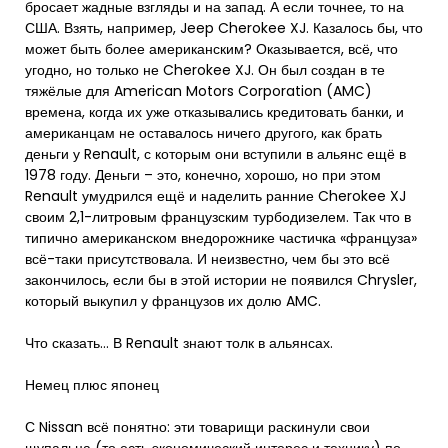
бросает жадные взгляды и на запад. А если точнее, то на
США. Взять, например, Jeep Cherokee XJ. Казалось бы, что
может быть более американским? Оказывается, всё, что
угодно, но только не Cherokee XJ. Он был создан в те
тяжёлые для American Motors Corporation (AMC)
времена, когда их уже отказывались кредитовать банки, и
американцам не оставалось ничего другого, как брать
деньги у Renault, с которым они вступили в альянс ещё в
1978 году. Деньги – это, конечно, хорошо, но при этом
Renault умудрился ещё и наделить ранние Cherokee XJ
своим 2,1-литровым французским турбодизелем. Так что в
типично американском внедорожнике частичка «француза»
всё-таки присутствовала. И неизвестно, чем бы это всё
закончилось, если бы в этой истории не появился Chrysler,
который выкупил у французов их долю AMC.
Что сказать… В Renault знают толк в альянсах.
Немец плюс японец
С Nissan всё понятно: эти товарищи раскинули свои