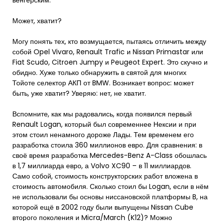
венгерским.
Может, хватит?
Могу понять тех, кто возмущается, пытаясь отличить между
собой Opel Vivaro, Renault Trafic и Nissan Primastar или
Fiat Scudo, Citroen Jumpy и Peugeot Expert. Это скучно и
обидно. Хуже только обнаружить в святой для многих
Тойоте селектор АКП от BMW. Возникает вопрос: может
быть, уже хватит? Уверяю: нет, не хватит.
Вспомните, как мы радовались, когда появился первый
Renault Logan, который был современнее Нексии и при
этом стоил ненамного дороже Лады. Тем временем его
разработка стоила 360 миллионов евро. Для сравнения: в
своё время разработка Mercedes-Benz A-Class обошлась
в 1,7 миллиарда евро, а Volvo XC90 – в 11 миллиардов.
Само собой, стоимость конструкторских работ вложена в
стоимость автомобиля. Сколько стоил бы Logan, если в нём
не использовали бы основы ниссановской платформы B, на
которой ещё в 2002 году были выпущены Nissan Cube
второго поколения и Micra/March (K12)? Можно