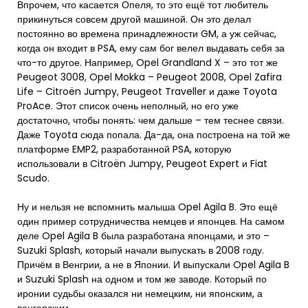
Впрочем, что касается Опеля, то это ещё тот любитель
прикинуться совсем другой машиной. Он это делал
постоянно во времена принадлежности GM, а уж сейчас,
когда он входит в PSA, ему сам бог велел выдавать себя за
что-то другое. Например, Opel Grandland X – это тот же
Peugeot 3008, Opel Mokka – Peugeot 2008, Opel Zafira
Life – Citroën Jumpy, Peugeot Traveller и даже Toyota
ProAce. Этот список очень неполный, но его уже
достаточно, чтобы понять: чем дальше – тем теснее связи.
Даже Toyota сюда попала. Да-да, она построена на той же
платформе EMP2, разработанной PSA, которую
использовали в Citroën Jumpy, Peugeot Expert и Fiat
Scudo.
Ну и нельзя не вспомнить малыша Opel Agila B. Это ещё
один пример сотрудничества немцев и японцев. На самом
деле Opel Agila B была разработана японцами, и это –
Suzuki Splash, который начали выпускать в 2008 году.
Причём в Венгрии, а не в Японии. И выпускали Opel Agila B
и Suzuki Splash на одном и том же заводе. Который по
иронии судьбы оказался ни немецким, ни японским, а