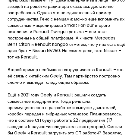
предложил взамен? Тут даже альтернатива в лице Рено со
звездой на решётке радиатора оказалась достаточно
востребована. Однако это не единственный пример
сотрудничества Рено с немцами: можно ещё вспомнить их
совместные микролитражки Smart ForFour второго
поколения и Renault Twingo третьего – они тоже
построены на общей платформе. А к чести Mercedes-
Benz Citan и Renault Kangoo отметим, что у них есть ещё
один брат – Nissan NV250. На самом деле, этот Nissan –
тот же Renault.
Второй пример необычного сотрудничества Renault – это
её связь с китайским Geely. Там партнёрство построено
сложно и выглядит следующим образом.
Ещё в 2021 году Geely и Renault решили создать
совместное предприятие. Тогда речь шла
преимущественно о разработке и выпуске двигателей,
коробок передач и гибридных установок. Планировалось,
что в составе СП будут работать 22 предприятия (17
заводов и 5 научно-исследовательских центров). Смогли
бы Geely и Renault загрузить это СП работой? Вероятно,