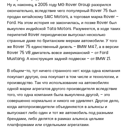
Ну и, наконец, в 2005 году MG Rover Group разорился
окончательно, вследствие чего популярный Rover 75 был
продан китайскому SAIC Motors, а торговая марка Rover –
Ford. На этом история не закончилась, и позже Rover был
выкуплен индийской Tata Motors. Разумеется, в ходе таких
перипетий Rover периодически выпускал несколько
странные даже по британским меркам автомобили. У того
же Rover 75 единственный дизель – BMW M47, а в версии
Rover 75 V8 двигатель вовсе американский – от Ford
Mustang. А конструкция задней подвески – от BMW Z1.
В общем-то, тут ничего странного нет: когда одна компания
покупает другую, она покупает в том числе и технологии, и
производство. Так что использование на автомобилях
одной марки агрегатов другого производителя вследствие
того, что одна компания была выкуплена другой, – это
совершенно нормально и никого не удивляет. Другое дело,
когда автопроизводители объединяются в альянсы и
выпускают либо один и тот же автомобиль под разными
брендами, либо делятся в рамках альянса целыми
платформами или отдельными агрегатами.