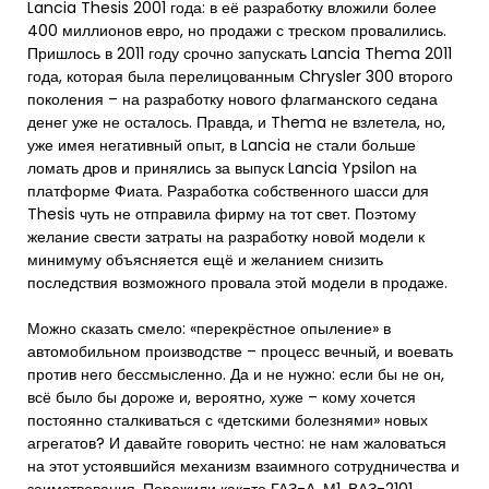
Lancia Thesis 2001 года: в её разработку вложили более
400 миллионов евро, но продажи с треском провалились.
Пришлось в 2011 году срочно запускать Lancia Thema 2011
года, которая была перелицованным Chrysler 300 второго
поколения – на разработку нового флагманского седана
денег уже не осталось. Правда, и Thema не взлетела, но,
уже имея негативный опыт, в Lancia не стали больше
ломать дров и принялись за выпуск Lancia Ypsilon на
платформе Фиата. Разработка собственного шасси для
Thesis чуть не отправила фирму на тот свет. Поэтому
желание свести затраты на разработку новой модели к
минимуму объясняется ещё и желанием снизить
последствия возможного провала этой модели в продаже.
Можно сказать смело: «перекрёстное опыление» в
автомобильном производстве – процесс вечный, и воевать
против него бессмысленно. Да и не нужно: если бы не он,
всё было бы дороже и, вероятно, хуже – кому хочется
постоянно сталкиваться с «детскими болезнями» новых
агрегатов? И давайте говорить честно: не нам жаловаться
на этот устоявшийся механизм взаимного сотрудничества и