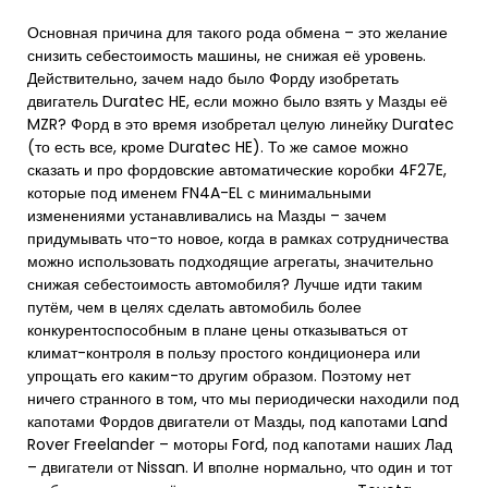
Основная причина для такого рода обмена – это желание
снизить себестоимость машины, не снижая её уровень.
Действительно, зачем надо было Форду изобретать
двигатель Duratec HE, если можно было взять у Мазды её
MZR? Форд в это время изобретал целую линейку Duratec
(то есть все, кроме Duratec HE). То же самое можно
сказать и про фордовские автоматические коробки 4F27E,
которые под именем FN4A-EL с минимальными
изменениями устанавливались на Мазды – зачем
придумывать что-то новое, когда в рамках сотрудничества
можно использовать подходящие агрегаты, значительно
снижая себестоимость автомобиля? Лучше идти таким
путём, чем в целях сделать автомобиль более
конкурентоспособным в плане цены отказываться от
климат-контроля в пользу простого кондиционера или
упрощать его каким-то другим образом. Поэтому нет
ничего странного в том, что мы периодически находили под
капотами Фордов двигатели от Мазды, под капотами Land
Rover Freelander – моторы Ford, под капотами наших Лад
– двигатели от Nissan. И вполне нормально, что один и тот