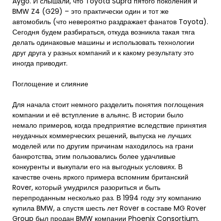
Aygo. И слышали, что Toyota Supra пятого поколения и
BMW Z4 (G29) – это практически один и тот же
автомобиль (что невероятно раздражает фанатов Toyota).
Сегодня будем разбираться, откуда возникла такая тяга
делать одинаковые машины и использовать технологии
друг друга у разных компаний и к какому результату это
иногда приводит.
Поглощение и слияние
Для начала стоит немного разделить понятия поглощения
компании и её вступление в альянс. В истории было
немало примеров, когда предприятие вследствие принятия
неудачных коммерческих решений, выпуска не лучших
моделей или по другим причинам находилось на грани
банкротства, этим пользовались более удачливые
конкуренты и выкупали его на выгодных условиях. В
качестве очень яркого примера вспомним британский
Rover, который умудрился разориться и быть
перепроданным несколько раз. В 1994 году эту компанию
купила BMW, а спустя шесть лет Rover в составе MG Rover
Group был продан BMW компании Phoenix Consortium.