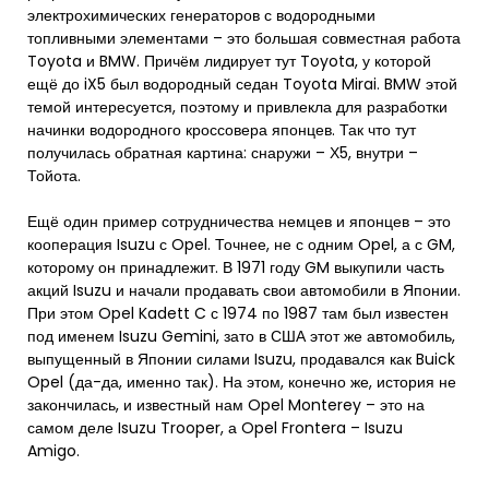
электрохимических генераторов с водородными
топливными элементами – это большая совместная работа
Toyota и BMW. Причём лидирует тут Toyota, у которой
ещё до iX5 был водородный седан Toyota Mirai. BMW этой
темой интересуется, поэтому и привлекла для разработки
начинки водородного кроссовера японцев. Так что тут
получилась обратная картина: снаружи – Х5, внутри –
Тойота.
Ещё один пример сотрудничества немцев и японцев – это
кооперация Isuzu с Opel. Точнее, не с одним Opel, а с GM,
которому он принадлежит. В 1971 году GM выкупили часть
акций Isuzu и начали продавать свои автомобили в Японии.
При этом Opel Kadett C с 1974 по 1987 там был известен
под именем Isuzu Gemini, зато в США этот же автомобиль,
выпущенный в Японии силами Isuzu, продавался как Buick
Opel (да-да, именно так). На этом, конечно же, история не
закончилась, и известный нам Opel Monterey – это на
самом деле Isuzu Trooper, а Opel Frontera – Isuzu
Amigo.