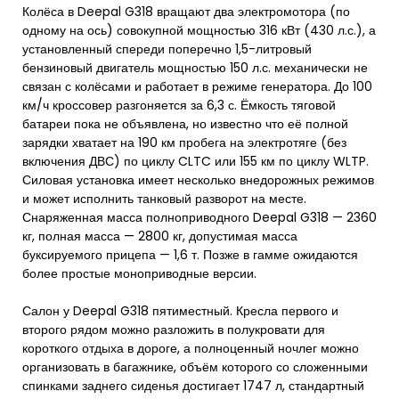
Колёса в Deepal G318 вращают два электромотора (по
одному на ось) совокупной мощностью 316 кВт (430 л.с.), а
установленный спереди поперечно 1,5-литровый
бензиновый двигатель мощностью 150 л.с. механически не
связан с колёсами и работает в режиме генератора. До 100
км/ч кроссовер разгоняется за 6,3 с. Ёмкость тяговой
батареи пока не объявлена, но известно что её полной
зарядки хватает на 190 км пробега на электротяге (без
включения ДВС) по циклу CLTC или 155 км по циклу WLTP.
Силовая установка имеет несколько внедорожных режимов
и может исполнить танковый разворот на месте.
Снаряженная масса полноприводного Deepal G318 — 2360
кг, полная масса — 2800 кг, допустимая масса
буксируемого прицепа — 1,6 т. Позже в гамме ожидаются
более простые моноприводные версии.
Салон у Deepal G318 пятиместный. Кресла первого и
второго рядом можно разложить в полукровати для
короткого отдыха в дороге, а полноценный ночлег можно
организовать в багажнике, объём которого со сложенными
спинками заднего сиденья достигает 1747 л, стандартный