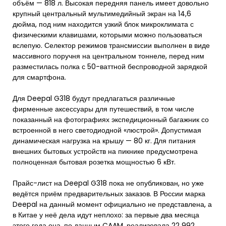
объём — 818 л. Высокая передняя панель имеет довольно
крупный центральный мультимедийный экран на 14,6
дюйма, под ним находится узкий блок микроклимата с
физическими клавишами, которыми можно пользоваться
вслепую. Селектор режимов трансмиссии выполнен в виде
массивного поручня на центральном тоннеле, перед ним
разместилась полка с 50-ваттной беспроводной зарядкой
для смартфона.
Для Deepal G318 будут предлагаться различные
фирменные аксессуары для путешествий, в том числе
показанный на фотографиях экспедиционный багажник со
встроенной в него светодиодной «люстрой». Допустимая
динамическая нагрузка на крышу — 80 кг. Для питания
внешних бытовых устройств на пикнике предусмотрена
полноценная бытовая розетка мощностью 6 кВт.
Прайс-лист на Deepal G318 пока не опубликован, но уже
ведётся приём предварительных заказов. В России марка
Deepal на данный момент официально не представлена, а
в Китае у неё дела идут неплохо: за первые два месяца
этого года она, по данным CAAM, реализовала 22 992