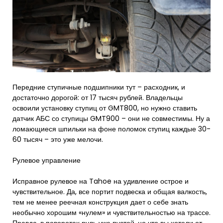
Передние ступичные подшипники тут – расходник, и
достаточно дорогой: от 17 тысяч рублей. Владельцы
освоили установку ступиц от GMT800, но нужно ставить
датчик АБС со ступицы GMT900 – они не совместимы. Ну а
ломающиеся шпильки на фоне поломок ступиц каждые 30-
60 тысяч – это уже мелочи.
Рулевое управление
Исправное рулевое на Tahoe на удивление острое и
чувствительное. Да, все портит подвеска и общая валкость,
тем не менее реечная конструкция дает о себе знать
необычно хорошим «нулем» и чувствительностью на трассе.
Правда, в поворотах руль уже пустой, но что вы хотели от