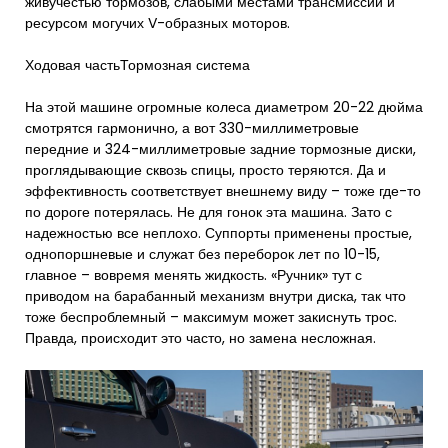
живучестью тормозов, слабыми местами трансмиссии и
ресурсом могучих V-образных моторов.
Ходовая частьТормозная система
На этой машине огромные колеса диаметром 20-22 дюйма
смотрятся гармонично, а вот 330-миллиметровые
передние и 324-миллиметровые задние тормозные диски,
проглядывающие сквозь спицы, просто теряются. Да и
эффективность соответствует внешнему виду – тоже где-то
по дороге потерялась. Не для гонок эта машина. Зато с
надежностью все неплохо. Суппорты применены простые,
однопоршневые и служат без переборок лет по 10-15,
главное – вовремя менять жидкость. «Ручник» тут с
приводом на барабанный механизм внутри диска, так что
тоже беспроблемный – максимум может закиснуть трос.
Правда, происходит это часто, но замена несложная.