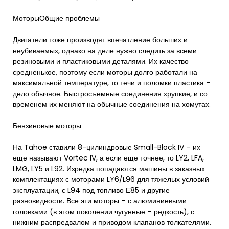
МоторыОбщие проблемы
Двигатели тоже производят впечатление больших и
неубиваемых, однако на деле нужно следить за всеми
резиновыми и пластиковыми деталями. Их качество
средненькое, поэтому если моторы долго работали на
максимальной температуре, то течи и поломки пластика –
дело обычное. Быстросъемные соединения хрупкие, и со
временем их меняют на обычные соединения на хомутах.
Бензиновые моторы
На Tahoe ставили 8-цилиндровые Small-Block IV – их
еще называют Vortec IV, а если еще точнее, то LY2, LFA,
LMG, LY5 и L92. Изредка попадаются машины в заказных
комплектациях с моторами LY6/L96 для тяжелых условий
эксплуатации, с L94 под топливо Е85 и другие
разновидности. Все эти моторы – с алюминиевыми
головками (в этом поколении чугунные – редкость), с
нижним распредвалом и приводом клапанов толкателями.