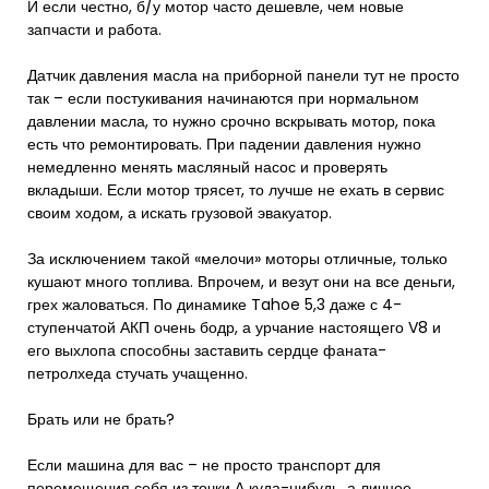
И если честно, б/у мотор часто дешевле, чем новые
запчасти и работа.
Датчик давления масла на приборной панели тут не просто
так – если постукивания начинаются при нормальном
давлении масла, то нужно срочно вскрывать мотор, пока
есть что ремонтировать. При падении давления нужно
немедленно менять масляный насос и проверять
вкладыши. Если мотор трясет, то лучше не ехать в сервис
своим ходом, а искать грузовой эвакуатор.
За исключением такой «мелочи» моторы отличные, только
кушают много топлива. Впрочем, и везут они на все деньги,
грех жаловаться. По динамике Tahoe 5,3 даже с 4-
ступенчатой АКП очень бодр, а урчание настоящего V8 и
его выхлопа способны заставить сердце фаната-
петролхеда стучать учащенно.
Брать или не брать?
Если машина для вас – не просто транспорт для
перемещения себя из точки А куда-нибудь, а личное