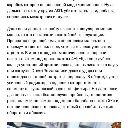
коробке, которое по последней моде «несменное». Ну а
дальше все, как у других АКП: убитые каналы гидроблока,
соленоиды, мехатроник и втулки.
Даже если держать коробку в чистоте, регулярно меняя
масло, то это не гарантия спокойной эксплуатации.
Проявятся еще проблемы с перегревом масла: оно
почему-то греется сильнее, чем в четырехступенчатом
агрегате. В итоге страдают многочисленные поршни
пакетов, затем подгорают пакеты 4-5-6, а еще дубеют
кольца уплотнений крышки насоса, что выливается в паузу
при загрузке Drive/Reverse или даже в удары при
переходах со второй на третью передачу. В общем, нужен
усиленный радиатор, внедрение которого можно
совместить с установкой внешнего фильтра. Но даже если
два первых квеста благополучно пройдены, то остается
риск поломки не самого надежного барабана пакета 3-5 и
потери лепесткового насоса, который не любит высоких
оборотов и абразива.