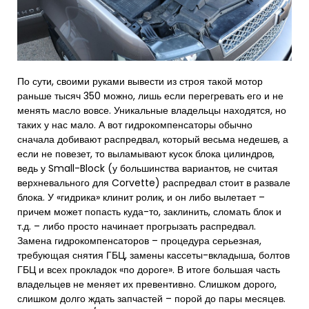
По сути, своими руками вывести из строя такой мотор
раньше тысяч 350 можно, лишь если перегревать его и не
менять масло вовсе. Уникальные владельцы находятся, но
таких у нас мало. А вот гидрокомпенсаторы обычно
сначала добивают распредвал, который весьма недешев, а
если не повезет, то выламывают кусок блока цилиндров,
ведь у Small-Block (у большинства вариантов, не считая
верхневального для Corvette) распредвал стоит в развале
блока. У «гидрика» клинит ролик, и он либо вылетает –
причем может попасть куда-то, заклинить, сломать блок и
т.д. – либо просто начинает прогрызать распредвал.
Замена гидрокомпенсаторов – процедура серьезная,
требующая снятия ГБЦ, замены кассеты-вкладыша, болтов
ГБЦ и всех прокладок «по дороге». В итоге большая часть
владельцев не меняет их превентивно. Слишком дорого,
слишком долго ждать запчастей – порой до пары месяцев.