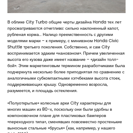
В облике City Turbo общие черты дизайна Honda тех лет
просматриваются отчетливо: сильно наклоненный капот,
рубленая корма… Налицо преемственность с другими
моделями марки – к примеру, с минивэном Honda Civic
Shuttle третьего поколения. Собственно, и сам City
воспринимается эдаким «нановэном». Причем увеличенная
высота его кузова даже имеет название – «дизайн толл-
бой». Этим маркетинговым термином разработчиками была
подчеркнута несколько более приподнятая по сравнению с
аналогичными субкомпактными хэтчбеками высота стоек,
поддерживающих крышу. Одновременно возросла,
разумеется, и площадь остекления.
«Полуоткрытые» колесные арки City характерны для
многих машин из 80-х, поскольку они были удобны в
компоновочном плане для пластиковых бамперов
«переходного типа», сменявших повсеместно простенькие
выносные стальные «брусья» (как, например, у нашего