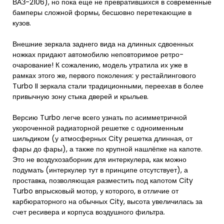
ВАЗ-2106), но пока еще не превратившихся в современные
бамперы сложной формы, бесшовно перетекающие в
кузов.
Внешние зеркала заднего вида на длинных сдвоенных
ножках придают автомобилю неповторимое ретро-
очарование! К сожалению, модель утратила их уже в
рамках этого же, первого поколения: у рестайлингового
Turbo II зеркала стали традиционными, переехав в более
привычную зону стыка дверей и крыльев.
Версию Turbo легче всего узнать по асимметричной
укороченной радиаторной решетке с одноименным
шильдиком (у атмосферных City решетка длинная, от
фары до фары), а также по крупной нашлёпке на капоте.
Это не воздухозаборник для интеркулера, как можно
подумать (интеркулер тут в принципе отсутствует), а
проставка, позволяющая разместить под капотом City
Turbo впрысковый мотор, у которого, в отличие от
карбюраторного на обычных City, высота увеличилась за
счет ресивера и корпуса воздушного фильтра.