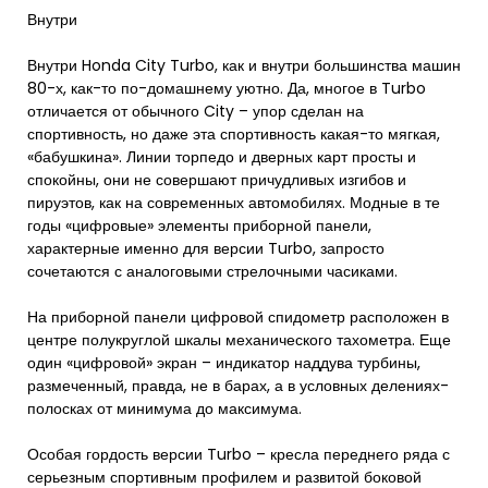
Внутри
Внутри Honda City Turbo, как и внутри большинства машин
80-х, как-то по-домашнему уютно. Да, многое в Turbo
отличается от обычного City – упор сделан на
спортивность, но даже эта спортивность какая-то мягкая,
«бабушкина». Линии торпедо и дверных карт просты и
спокойны, они не совершают причудливых изгибов и
пируэтов, как на современных автомобилях. Модные в те
годы «цифровые» элементы приборной панели,
характерные именно для версии Turbo, запросто
сочетаются с аналоговыми стрелочными часиками.
На приборной панели цифровой спидометр расположен в
центре полукруглой шкалы механического тахометра. Еще
один «цифровой» экран – индикатор наддува турбины,
размеченный, правда, не в барах, а в условных делениях-
полосках от минимума до максимума.
Особая гордость версии Turbo – кресла переднего ряда с
серьезным спортивным профилем и развитой боковой