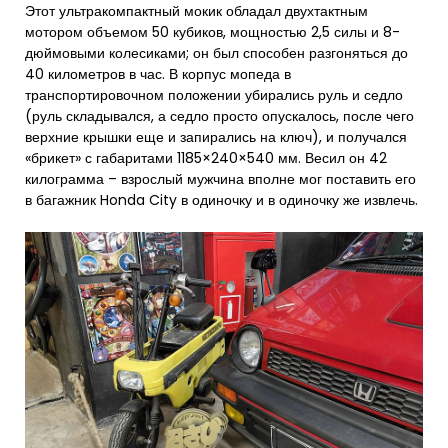
Этот ультракомпактный мокик обладал двухтактным
мотором объемом 50 кубиков, мощностью 2,5 силы и 8-
дюймовыми колесиками; он был способен разгоняться до
40 километров в час. В корпус мопеда в
транспортировочном положении убирались руль и седло
(руль складывался, а седло просто опускалось, после чего
верхние крышки еще и запирались на ключ), и получался
«брикет» с габаритами 1185×240×540 мм. Весил он 42
килограмма – взрослый мужчина вполне мог поставить его
в багажник Honda City в одиночку и в одиночку же извлечь.