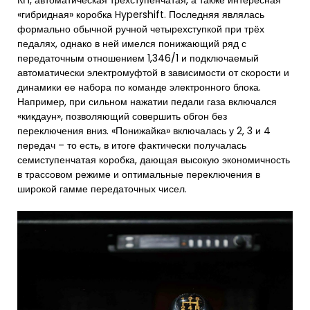
КП, автоматическая трехступенчатая, а также интересная
«гибридная» коробка Hypershift. Последняя являлась
формально обычной ручной четырехступкой при трёх
педалях, однако в ней имелся понижающий ряд с
передаточным отношением 1,346/1 и подключаемый
автоматически электромуфтой в зависимости от скорости и
динамики ее набора по команде электронного блока.
Например, при сильном нажатии педали газа включался
«кикдаун», позволяющий совершить обгон без
переключения вниз. «Понижайка» включалась у 2, 3 и 4
передач – то есть, в итоге фактически получалась
семиступенчатая коробка, дающая высокую экономичность
в трассовом режиме и оптимальные переключения в
широкой гамме передаточных чисел.