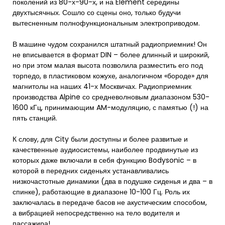
поколений из 80-х-90-х, и на Element середины
двухтысячных. Сошло со сцены оно, только будучи
вытесненным полнофункциональным электроприводом.
В машине чудом сохранился штатный радиоприемник! Он
не вписывается в формат DIN – более длинный и широкий,
но при этом малая высота позволила разместить его под
торпедо, в пластиковом кожухе, аналогичном «бороде» для
магнитолы на наших 41-х Москвичах. Радиоприемник
производства Alpine со средневолновым диапазоном 530-
1600 кГц, принимающим AM-модуляцию, с памятью (!) на
пять станций.
К слову, для City были доступны и более развитые и
качественные аудиосистемы, наиболее продвинутые из
которых даже включали в себя функцию Bodysonic – в
которой в передних сиденьях устанавливались
низкочастотные динамики (два в подушке сиденья и два – в
спинке), работающие в диапазоне 10-100 Гц. Роль их
заключалась в передаче басов не акустическим способом,
а вибрацией непосредственно на тело водителя и
пассажира!