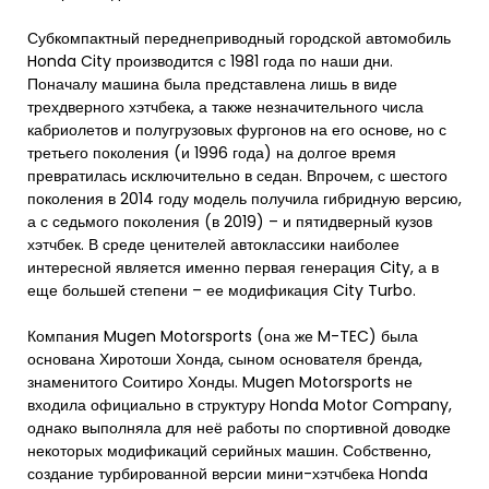
Субкомпактный переднеприводный городской автомобиль
Honda City производится с 1981 года по наши дни.
Поначалу машина была представлена лишь в виде
трехдверного хэтчбека, а также незначительного числа
кабриолетов и полугрузовых фургонов на его основе, но с
третьего поколения (и 1996 года) на долгое время
превратилась исключительно в седан. Впрочем, с шестого
поколения в 2014 году модель получила гибридную версию,
а с седьмого поколения (в 2019) – и пятидверный кузов
хэтчбек. В среде ценителей автоклассики наиболее
интересной является именно первая генерация City, а в
еще большей степени – ее модификация City Turbo.
Компания Mugen Motorsports (она же M-TEC) была
основана Хиротоши Хонда, сыном основателя бренда,
знаменитого Соитиро Хонды. Mugen Motorsports не
входила официально в структуру Honda Motor Company,
однако выполняла для неё работы по спортивной доводке
некоторых модификаций серийных машин. Собственно,
создание турбированной версии мини-хэтчбека Honda