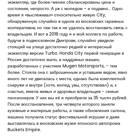
экземпляр, где более-менее сбалансированы цена и
состояние, непросто. А уж с мопедом – и подавно… Одно
время я «выслеживал» относительно живую City,
обнаруженную случайно в одном из московских гаражных
кооперативов, но там так и не удалось восстановить связь с
владельцем. И вот в 2018 году я и мой коллега по работе,
будучи в подмосковном Дмитрове, случайно увидели
стоящий на улице достаточно редкий и интересный
экземпляр версии Turbo. Honda City первой генерации в
России достаточно мало, а наддувных машин,
разработанных с участием Mugen Motorsports, – тем
более. Стояла она с заброшенным и уставшим видом, явно
много лет не двигалась с места, однако была комплектной
снаружи и внутри (хотя, мопед, увы, отсутствовал) и, к
счастью, имела живых и здоровых владельцев – семью
пенсионеров. У них мы её и приобрели за 35 тысяч рублей.
После восстановления, три четверти которого заняли
кузовные и малярные работы, а также обновления салона,
машина получила статус фестивальной игрушки и даже
выставлялась в московском музее японского автопрома
Buckets Empire.