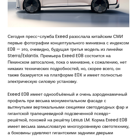
Сегодня пресс-служба Exeed разослала китайским СМИ
первые фотографии концептуального минивэна с индексом
E08 — это, очевидно, будущая третья модель из линейки
Sterra/Exlantix. Премьера Exeed E08 состоится на
Пекинском автосалоне, пока о минивэне, к сожалению, нет
никаких технических подробностей, но, скорее всего, он
также базируется на платформе E0X и имеет полностью
электрическую силовую установку.
Exeed E08 имеет однообъёмный и очень аэродинамичный
профиль при весьма монументальном фасаде с
вытянутыми вертикальными секциями светодиодных фар и
гигантской трапециевидной подсвеченной псевдо-
решёткой, похожей на решётку Lexus LM. Корма Exeed E08
имеет весьма замысловатую многоуровневую светотехнику,
а боковины удивляют гигантскими задними дверьми