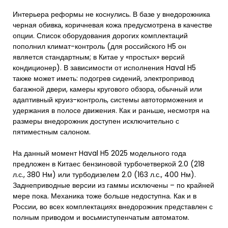
Интерьера реформы не коснулись. В базе у внедорожника
черная обивка, коричневая кожа предусмотрена в качестве
опции. Список оборудования дорогих комплектаций
пополнил климат-контроль (для российского H5 он
является стандартным; в Китае у «простых» версий
кондиционер). В зависимости от исполнения Haval H5
также может иметь: подогрев сидений, электропривод
багажной двери, камеры кругового обзора, обычный или
адаптивный круиз-контроль, системы автоторможения и
удержания в полосе движения. Как и раньше, несмотря на
размеры внедорожник доступен исключительно с
пятиместным салоном.
На данный момент Haval H5 2025 модельного года
предложен в Китаес бензиновой турбочетверкой 2.0 (218
л.с., 380 Нм) или турбодизелем 2.0 (163 л.с., 400 Нм).
Заднеприводные версии из гаммы исключены – по крайней
мере пока. Механика тоже больше недоступна. Как и в
России, во всех комплектациях внедорожник представлен с
полным приводом и восьмиступенчатым автоматом.