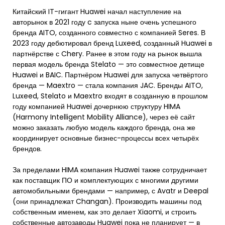
Китайский IT-гигант Huawei начал наступление на
авторынок в 2021 году c запуска ныне очень успешного
бренда AITO, созданного совместно с компанией Seres. В
2023 году дебютировал бренд Luxeed, созданный Huawei в
партнёрстве с Chery. Ранее в этом году на рынок вышла
первая модель бренда Stelato — это совместное детище
Huawei и BAIC. Партнёром Huawei для запуска четвёртого
бренда — Maextro — стала компания JAC. Бренды AITO,
Luxeed, Stelato и Maextro входят в созданную в прошлом
году компанией Huawei дочернюю структуру HIMA
(Harmony Intelligent Mobility Alliance), через её сайт
можно заказать любую модель каждого бренда, она же
координирует основные бизнес-процессы всех четырёх
брендов.
За пределами HIMA компания Huawei также сотрудничает
как поставщик ПО и комплектующих с многими другими
автомобильными брендами — например, с Avatr и Deepal
(они принадлежат Changan). Производить машины под
собственным именем, как это делает Xiaomi, и строить
собственные автозаводы Huawei пока не планирует — в