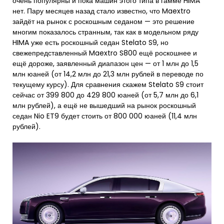
очень популярны и пока машин этого типа в гамме HIMA
нет. Пару месяцев назад стало известно, что Maextro
зайдёт на рынок с роскошным седаном — это решение
многим показалось странным, так как в модельном ряду
HIMA уже есть роскошный седан Stelato S9, но
свежепредставленный Maextro S800 ещё роскошнее и
ещё дороже, заявленный диапазон цен — от 1 млн до 1,5
млн юаней (от 14,2 млн до 21,3 млн рублей в переводе по
текущему курсу). Для сравнения скажем Stelato S9 стоит
сейчас от 399 800 до 429 800 юаней (от 5,7 млн до 6,1
млн рублей), а ещё не вышедший на рынок роскошный
седан Nio ET9 будет стоить от 800 000 юаней (11,4 млн
рублей).