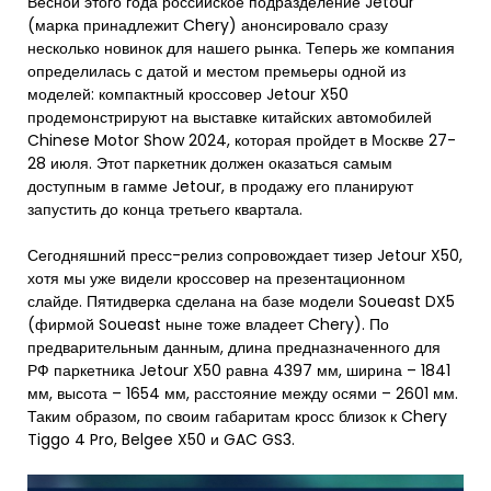
Весной этого года российское подразделение Jetour
(марка принадлежит Chery) анонсировало сразу
несколько новинок для нашего рынка. Теперь же компания
определилась с датой и местом премьеры одной из
моделей: компактный кроссовер Jetour X50
продемонстрируют на выставке китайских автомобилей
Chinese Motor Show 2024, которая пройдет в Москве 27-
28 июля. Этот паркетник должен оказаться самым
доступным в гамме Jetour, в продажу его планируют
запустить до конца третьего квартала.
Сегодняшний пресс-релиз сопровождает тизер Jetour X50,
хотя мы уже видели кроссовер на презентационном
слайде. Пятидверка сделана на базе модели Soueast DX5
(фирмой Soueast ныне тоже владеет Chery). По
предварительным данным, длина предназначенного для
РФ паркетника Jetour X50 равна 4397 мм, ширина – 1841
мм, высота – 1654 мм, расстояние между осями – 2601 мм.
Таким образом, по своим габаритам кросс близок к Chery
Tiggo 4 Pro, Belgee X50 и GAC GS3.