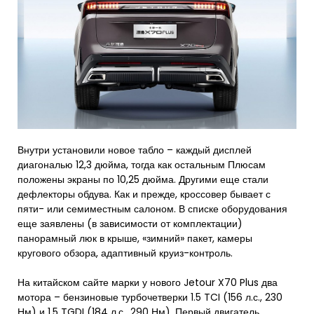
Внутри установили новое табло – каждый дисплей
диагональю 12,3 дюйма, тогда как остальным Плюсам
положены экраны по 10,25 дюйма. Другими еще стали
дефлекторы обдува. Как и прежде, кроссовер бывает с
пяти- или семиместным салоном. В списке оборудования
еще заявлены (в зависимости от комплектации)
панорамный люк в крыше, «зимний» пакет, камеры
кругового обзора, адаптивный круиз-контроль.
На китайском сайте марки у нового Jetour X70 Plus два
мотора – бензиновые турбочетверки 1.5 TCI (156 л.с., 230
Нм) и 1.5 TGDI (184 л.с., 290 Нм). Первый двигатель