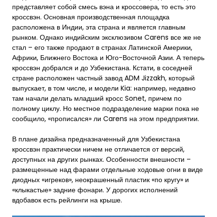
представляет собой смесь вэна и кроссовера, то есть это
кроссвэн. Основная производственная площадка
расположена в Индии, эта страна и является главным
рынком. Однако индийским эксклюзивом Carens все же не
стал – его также продают в странах Латинской Америки,
Африки, Ближнего Востока и Юго-Восточной Азии. А теперь
кроссвэн добрался и до Узбекистана. Кстати, в соседней
стране расположен частный завод ADM Jizzakh, который
выпускает, в том числе, и модели Kia: например, недавно
там начали делать младший кросс Sonet, причем по
полному циклу. Но местное подразделение марки пока не
сообщило, «прописался» ли Carens на этом предприятии.
В плане дизайна предназначенный для Узбекистана
кроссвэн практически ничем не отличается от версий,
доступных на других рынках. Особенности внешности –
размещенные над фарами отдельные ходовые огни в виде
диодных «игреков», неокрашенный пластик «по кругу» и
«клыкастые» задние фонари. У дорогих исполнений
вдобавок есть рейлинги на крыше.