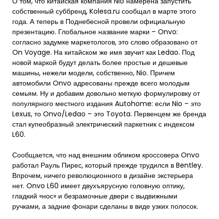
О том, что китайская компания Nio намерена запустить
собственный суббренд, Kolesa.ru сообщал в марте этого
года. А теперь в Поднебесной провели официальную
презентацию. Глобальное название марки – Onvo:
согласно задумке маркетологов, это слово образовано от
On Voyage. На китайском же имя звучит как Ledao. Под
новой маркой будут делать более простые и дешевые
машины, нежели модели, собственно, Nio. Причем
автомобили Onvo адресованы прежде всего молодым
семьям. Ну и добавим довольно меткую формулировку от
популярного местного издания Autohome: если Nio – это
Lexus, то Onvo/Ledao – это Toyota. Первенцем же бренда
стал купеобразный электрический паркетник с индексом
L60.
Сообщается, что над внешним обликом кроссовера Onvo
работал Рауль Пирес, который прежде трудился в Bentley.
Впрочем, ничего революционного в дизайне экстерьера
нет. Onvo L60 имеет двухъярусную головную оптику,
гладкий «нос» и безрамочные двери с выдвижными
ручками, а задние фонари сделаны в виде узких полосок.