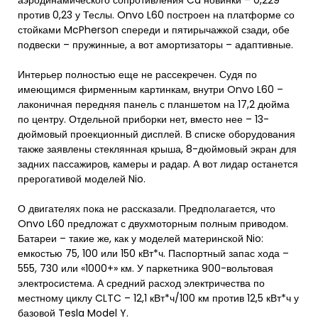
аэродинамического сопротивления Cd новинки – 0,229
против 0,23 у Теслы. Onvo L60 построен на платформе со
стойками McPherson спереди и пятирычажкой сзади, обе
подвески – пружинные, а вот амортизаторы – адаптивные.
Интерьер полностью еще не рассекречен. Судя по
имеющимся фирменным картинкам, внутри Onvo L60 –
лаконичная передняя панель с планшетом на 17,2 дюйма
по центру. Отдельной приборки нет, вместо нее – 13-
дюймовый проекционный дисплей. В списке оборудования
также заявлены стеклянная крыша, 8-дюймовый экран для
задних пассажиров, камеры и радар. А вот лидар останется
прерогативой моделей Nio.
О двигателях пока не рассказали. Предполагается, что
Onvo L60 предложат с двухмоторным полным приводом.
Батареи – такие же, как у моделей материнской Nio:
емкостью 75, 100 или 150 кВт*ч. Паспортный запас хода –
555, 730 или «1000+» км. У паркетника 900-вольтовая
электросистема. А средний расход электричества по
местному циклу CLTC – 12,1 кВт*ч/100 км против 12,5 кВт*ч у
базовой Tesla Model Y.