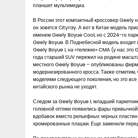
планшет мультимедиа.
В России этот компактный кроссовер Geely 
он зовется Cityray. А вот в Китае модель пр
именем Geely Boyue Cool, но с 2024-го пар
Geely Boyue. В Поднебесной модель входит 
Geely Boyue L на «тележке» CMA (у нас это 
года старший SUV пережил на родине масшта
местного Geely Boyue – опубликованы фир
модернизированного кросса. Также отметим,
моделями следующего поколения, но это вс
китайского рынка не уходят.
Следом за Geely Boyue L младший паркетни
головной оптики появились фары привычной
вдобавок вместо рельефных черных пластин
хромированные плашки. Еще заменили пере