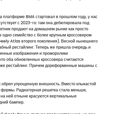
на платформе BMA стартовал в прошлом году, у нас
исутствует с 2023-го: там она дебютировала под
кетник продают на домашнем рынке как просто
в одно семейство с более крупным кроссовером
Geely Atlas второго поколения). Весной нынешнего
бный рестайлинг. Теперь же пришла очередь и
менные изображения и проморолики
 что оба обновленных кроссовера считаются
е же рестайлинг. Причем дореформенные машины с
к обрел упрощенную внешность. Вместо клыкастой
 формы. Радиаторная решетка стала меньше,
 на ней отныне красуются вертикальные
дний бампер.