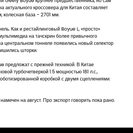
й Geely Boyue крупнее предшественника, но сам
а актуального кроссовера для Китая составляет
, колесная база – 2701 мм.
ль. Как и рестайлинговый Boyue L, «просто»
мультимедиа на тачскрин более привычного
 на центральном тоннеле появились новый селектор
лишились шторки.
e предложат с прежней техникой. В Китае
вой турбочетверкой 1.5 мощностью 181 л.с.,
роботизированной коробкой с двумя сцеплениями.
амечен на август. Про экспорт говорить пока рано.