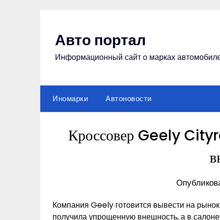
Перейти
к
содержимому
Авто портал
Информационный сайт о марках автомобил
Иномарки
Автоновости
Кроссовер Geely Cityr
в
Опубликова
Компания Geely готовится вывести на рынок
получила упрощенную внешность, а в салон