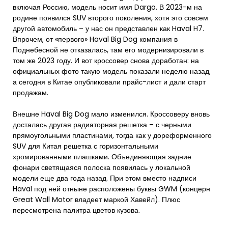
включая Россию, модель носит имя Dargo. В 2023-м на
родине появился SUV второго поколения, хотя это совсем
другой автомобиль – у нас он представлен как Haval H7.
Впрочем, от «первого» Haval Big Dog компания в
Поднебесной не отказалась, там его модернизировали в
том же 2023 году. И вот кроссовер снова доработан: на
официальных фото такую модель показали неделю назад,
а сегодня в Китае опубликовали прайс-лист и дали старт
продажам.
Внешне Haval Big Dog мало изменился. Кроссоверу вновь
досталась другая радиаторная решетка – с черными
прямоугольными пластинами, тогда как у дореформенного
SUV для Китая решетка с горизонтальными
хромированными плашками. Объединяющая задние
фонари светящаяся полоска появилась у локальной
модели еще два года назад. При этом вместо надписи
Haval под ней отныне расположены буквы GWM (концерн
Great Wall Motor владеет маркой Хавейл). Плюс
пересмотрена палитра цветов кузова.