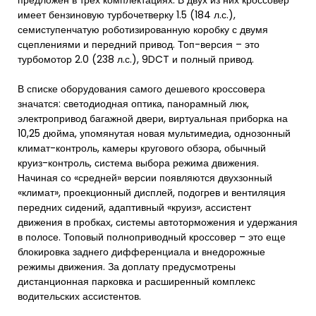
предложен в трех комплектациях. В двух из них кроссовер
имеет бензиновую турбочетверку 1.5 (184 л.с.),
семиступенчатую роботизированную коробку с двумя
сцеплениями и передний привод. Топ-версия – это
турбомотор 2.0 (238 л.с.), 9DCT и полный привод.
В списке оборудования самого дешевого кроссовера
значатся: светодиодная оптика, панорамный люк,
электропривод багажной двери, виртуальная приборка на
10,25 дюйма, упомянутая новая мультимедиа, однозонный
климат-контроль, камеры кругового обзора, обычный
круиз-контроль, система выбора режима движения.
Начиная со «средней» версии появляются двухзонный
«климат», проекционный дисплей, подогрев и вентиляция
передних сидений, адаптивный «круиз», ассистент
движения в пробках, системы автоторможения и удержания
в полосе. Топовый полноприводный кроссовер – это еще
блокировка заднего дифференциала и внедорожные
режимы движения. За доплату предусмотрены
дистанционная парковка и расширенный комплекс
водительских ассистентов.