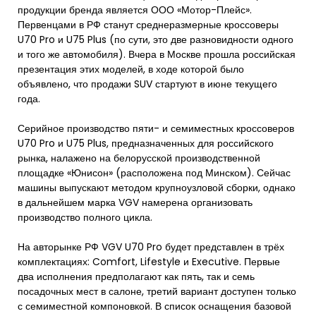
продукции бренда является ООО «Мотор-Плейс».
Первенцами в РФ станут среднеразмерные кроссоверы
U70 Pro и U75 Plus (по сути, это две разновидности одного
и того же автомобиля). Вчера в Москве прошла российская
презентация этих моделей, в ходе которой было
объявлено, что продажи SUV стартуют в июне текущего
года.
Серийное производство пяти- и семиместных кроссоверов
U70 Pro и U75 Plus, предназначенных для российского
рынка, налажено на белорусской производственной
площадке «Юнисон» (расположена под Минском). Сейчас
машины выпускают методом крупноузловой сборки, однако
в дальнейшем марка VGV намерена организовать
производство полного цикла.
На авторынке РФ VGV U70 Pro будет представлен в трёх
комплектациях: Comfort, Lifestyle и Executive. Первые
два исполнения предполагают как пять, так и семь
посадочных мест в салоне, третий вариант доступен только
с семиместной компоновкой. В список оснащения базовой