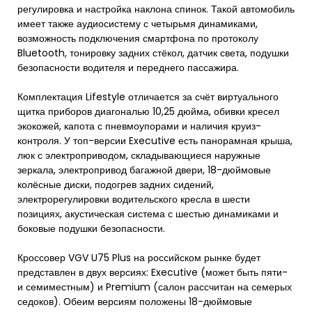
регулировка и настройка наклона спинок. Такой автомобиль
имеет также аудиосистему с четырьмя динамиками,
возможность подключения смартфона по протоколу
Bluetooth, тонировку задних стёкол, датчик света, подушки
безопасности водителя и переднего пассажира.
Комплектация Lifestyle отличается за счёт виртуального
щитка приборов диагональю 10,25 дюйма, обивки кресел
экокожей, капота с пневмоупорами и наличия круиз-
контроля. У топ-версии Executive есть панорамная крыша,
люк с электроприводом, складывающиеся наружные
зеркала, электропривод багажной двери, 18-дюймовые
колёсные диски, подогрев задних сидений,
электрорегулировки водительского кресла в шести
позициях, акустическая система с шестью динамиками и
боковые подушки безопасности.
Кроссовер VGV U75 Plus на российском рынке будет
представлен в двух версиях: Executive (может быть пяти-
и семиместным) и Premium (салон рассчитан на семерых
седоков). Обеим версиям положены 18-дюймовые