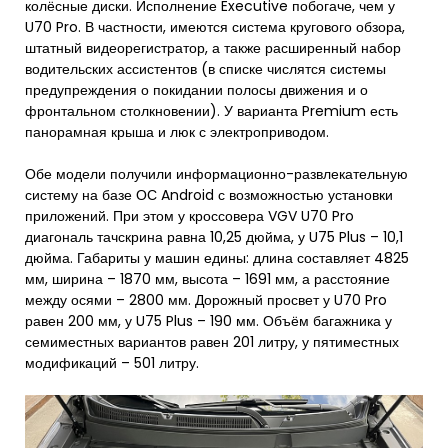
колёсные диски. Исполнение Executive побогаче, чем у
U70 Pro. В частности, имеются система кругового обзора,
штатный видеорегистратор, а также расширенный набор
водительских ассистентов (в списке числятся системы
предупреждения о покидании полосы движения и о
фронтальном столкновении). У варианта Premium есть
панорамная крыша и люк с электроприводом.
Обе модели получили информационно-развлекательную
систему на базе ОС Android с возможностью установки
приложений. При этом у кроссовера VGV U70 Pro
диагональ тачскрина равна 10,25 дюйма, у U75 Plus – 10,1
дюйма. Габариты у машин едины: длина составляет 4825
мм, ширина – 1870 мм, высота – 1691 мм, а расстояние
между осями – 2800 мм. Дорожный просвет у U70 Pro
равен 200 мм, у U75 Plus – 190 мм. Объём багажника у
семиместных вариантов равен 201 литру, у пятиместных
модификаций – 501 литру.