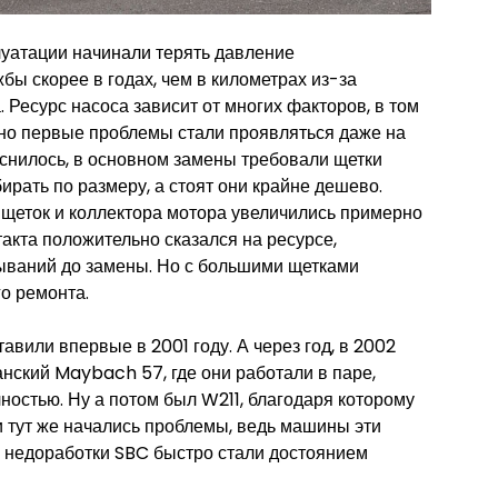
луатации начинали терять давление
бы скорее в годах, чем в километрах из-за
 Ресурс насоса зависит от многих факторов, в том
 но первые проблемы стали проявляться даже на
яснилось, в основном замены требовали щетки
ирать по размеру, а стоят они крайне дешево.
 щеток и коллектора мотора увеличились примерно
такта положительно сказался на ресурсе,
ываний до замены. Но с большими щетками
го ремонта.
авили впервые в 2001 году. А через год, в 2002
анский Maybach 57, где они работали в паре,
ностью. Ну а потом был W211, благодаря которому
и тут же начались проблемы, ведь машины эти
се недоработки SBC быстро стали достоянием