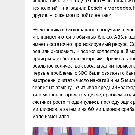
инновации в 2001 году μ-Club – ассоциация
технологий – наградила Bosch и Mercedes. Н
другие. Что же могло пойти не так?
Электроника и блок клапанов получились дос
что применяются в обычных блоках ABS, и зд
имеет достаточно прогнозируемый ресурс. Ос
решили экономить, – все же коллекторный м
проигрывает бесколлекторным. Причина в то
реальное количество срабатываний тормозной
первые проблемы с SBC были связаны с бан
настроены считать число нажатий и на 5 ми
сервис на замену. Учитывая средний «расхо
километров в городском цикле, проблемы нач
счетчик просто «подвинули»: в последующих р
миллионов, а затем и на 60 миллионов сраб
мало изменился.