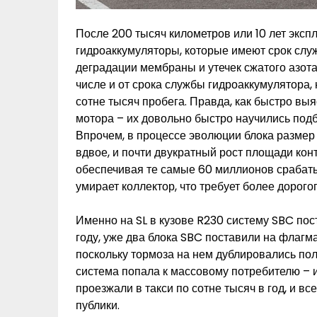
После 200 тысяч километров или 10 лет эксп
гидроаккумуляторы, которые имеют срок служ
деградации мембраны и утечек сжатого азота.
числе и от срока службы гидроаккумулятора,
сотне тысяч пробега. Правда, как быстро вы
мотора – их довольно быстро научились подб
Впрочем, в процессе эволюции блока размер
вдвое, и почти двукратный рост площади кон
обеспечивая те самые 60 миллионов срабат
умирает коллектор, что требует более дорого
Именно на SL в кузове R230 систему SBC пост
году, уже два блока SBC поставили на флагм
поскольку тормоза на нем дублировались пол
система попала к массовому потребителю – 
проезжали в такси по сотне тысяч в год, и в
публики.