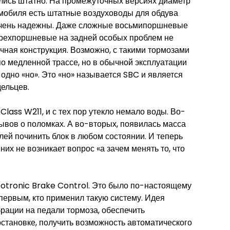
ались штатно. На промежуточных версиях диаметр
омобиля есть штатные воздуховоды для обдува
й очень надежны. Даже сложные восьмипоршневые
ырехпоршневые на задней особых проблем не
ачная конструкция. Возможно, с такими тормозами
о медленной трассе, но в обычной эксплуатации
одно «но». Это «но» называется SBC и является
дельцев.
Class W211, и с тех пор утекло немало воды. Во-
ывов о поломках. А во-вторых, появилась масса
лей починить блок в любом состоянии. И теперь
 них не возникает вопрос «а зачем менять то, что
sotronic Brake Control. Это было по-настоящему
ервым, кто применил такую систему. Идея
рации на педали тормоза, обеспечить
становке, получить возможность автоматического