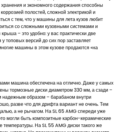
го хранения и экономного содержания способны
 коррозией полостей, сложной электрикой и
ться с тем, что у машины для лета кузов любит
ириться со сложными кузовными системами и
 крыша – это удобно: у вас практически две
у топовых версий до сих пор заставляет
многие машины в этом кузове продаются «на
мозами машина обеспечена на отлично. Даже у самых
ены тормозные диски диаметром 330 мм, а сзади –
м надежным образом – барабаном внутри
ошо, разве что для дрифта вариант не очень. Тем
далью, а не рычагом. На SL 65 AMG спереди уже
это могли быть композитные карбон-керамические
 температуры. На SL 55 AMG диски такого же