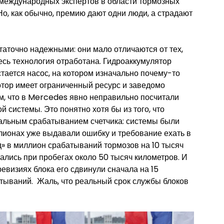
 международных экспертов в области тормозных
о, как обычно, премию дают одни люди, а страдают
таточно надежными: они мало отличаются от тех,
есь технология отработана. Гидроаккумулятор
тается насос, на котором изначально почему-то
отор имеет ограниченный ресурс и заведомо
м, что в Mercedes явно неправильно посчитали
 системы. Это понятно хотя бы из того, что
альным срабатыванием счетчика: системы были
ллионах уже выдавали ошибку и требование ехать в
д» в миллион срабатываний тормозов на 10 тысяч
ались при пробегах около 50 тысяч километров. И
евизиях блока его сдвинули сначала на 15
атываний. Жаль, что реальный срок службы блоков