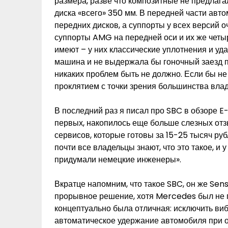
размера, разве что композитные не предлаг
диска «всего» 350 мм. В передней части авт
передних дисков, а суппорты у всех верси
суппорты AMG на передней оси и их же чет
имеют – у них классические уплотнения и уд
машина и не выдержала бы гоночный заезд п
никаких проблем быть не должно. Если бы не 
проклятием с точки зрения большинства вла
В последний раз я писал про SBC в обзоре E-
первых, накопилось еще больше слезных отз
сервисов, которые готовы за 15-25 тысяч руб
почти все владельцы знают, что это такое, и у
придумали немецкие инженеры».
Вкратце напомним, что такое SBC, он же Sen
прорывное решение, хотя Mercedes был не п
концептуально была отличная: исключить виб
автоматическое удержание автомобиля при о