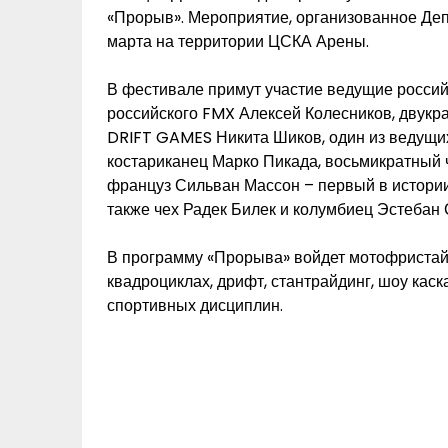
«Прорыв». Мероприятие, организованное Деп
марта на территории ЦСКА Арены.
В фестивале примут участие ведущие россий
российского FMX Алексей Колесников, двукр
DRIFT GAMES Никита Шиков, один из ведущи
костариканец Марко Пикада, восьмикратны
француз Сильван Массон – первый в истории 
также чех Радек Билек и колумбиец Эстебан 
В программу «Прорыва» войдет мотофристайл
квадроциклах, дрифт, стантрайдинг, шоу кас
спортивных дисциплин.