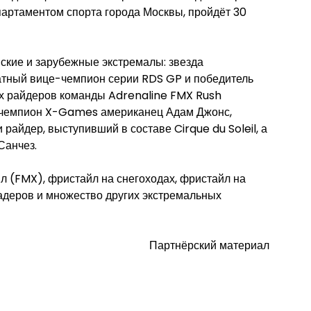
артаментом спорта города Москвы, пройдёт 30
ские и зарубежные экстремалы: звезда
атный вице-чемпион серии RDS GP и победитель
х райдеров команды Adrenaline FMX Rush
й чемпион X-Games американец Адам Джонс,
райдер, выступивший в составе Cirque du Soleil, а
Санчез.
 (FMX), фристайл на снегоходах, фристайл на
кадеров и множество других экстремальных
Партнёрский материал