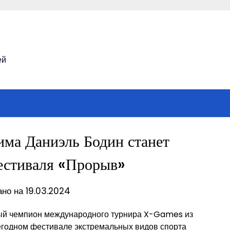
ей
има Даниэль Бодин станет
естиваля «Прорыв»
но на 19.03.2024
ный чемпион международного турнира X-Games из
егодном фестивале экстремальных видов спорта