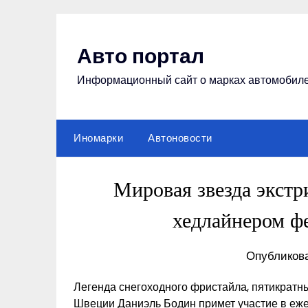
Перейти
к
содержимому
Авто портал
Информационный сайт о марках автомобил
Иномарки
Автоновости
Мировая звезда экстр
хедлайнером ф
Опубликова
Легенда снегоходного фристайла, пятикрат
Швеции Даниэль Бодин примет участие в еж