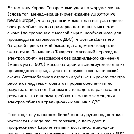
В этом году Карлос Таварес, выступая на Форуме, заявил
(слова топ-менеджера цитирует издание Automotive
News Europe), что на данный момент для выпуска одного
электромобиля нужно примерно полтонны «лишнего»
сырья (по сравнению с массой сырья, необходимого для
производства автомобиля с ДВС), чтобы снабдить его
батареей приемлемой ёмкости, а это, мягко говоря, не
экологично. По мнению Тавареса, массовый переход на
электромобили невозможен без радикального снижения
(минимум на 50%) массы батарей и используемого для их
производства сырья, а для этого нужен технологический
скачок. Автомобильная отрасль и учёные широкого спектра
работают над тем, чтобы этот прорыв обеспечить, но
результата пока нет. Понимать это надо так: раз пока нет
результата, то и нельзя требовать полного замещения
электромобилями традиционных машин с ДВС.
Понятно, что у электромобилей есть и другие недостатки: в
частности их надо где-то заряжать, а пока даже в
прогрессивной Европе темпы и доступность зарядной
инфраструктуры не стыкуются с планами по отказу от ДВС