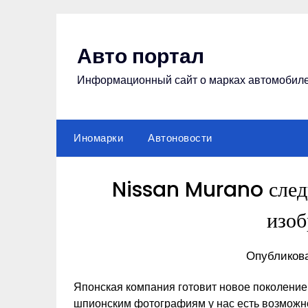
Перейти
к
содержимому
Авто портал
Информационный сайт о марках автомобил
Иномарки
Автоновости
Nissan Murano след
изо
Опубликова
Японская компания готовит новое поколение
шпионским фотографиям у нас есть возможнос