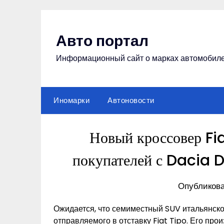
Перейти
к
содержимому
Авто портал
Информационный сайт о марках автомобил
Иномарки
Автоновости
Новый кроссовер Fia
покупателей с Dacia D
Опубликова
Ожидается, что семиместный SUV итальянской
отправляемого в отставку Fiat Tipo. Его прои