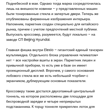
Поднебесной в мае. Однако тогда марка сосредоточилась
лишь на внешности новинки – у представленных машин
были тонированные стекла и запертые двери. Теперь же
опубликованы фирменные изображения интерьера.
Напомним, паркетник создан специально для китайского
рынка, причем с учетом предпочтений местной публики.
Выпускать кроссовер, разумеется, будут локально – на
заводе СП Beijing Hyundai.
Главная фишка внутри Elexio – гигантский единый тачскрин
мультимедиа. Отдельного блока управления «климатом»
нет – все настройки вшиты в экран. Паркетник лишен и
привычной приборки, то есть уже в базе он имеет
проекционный дисплей. Впрочем, у самого основания
лобового стекла все же есть небольшой «горбик» с
экранчиком, дублирующим основные показатели.
Кроссоверу также достался двухэтажный центральный
тоннель, на котором расположены две площадки для
беспроводной зарядки и четыре неприкрытых
подстаканника. К торцу тоннеля прикреплен лоток для