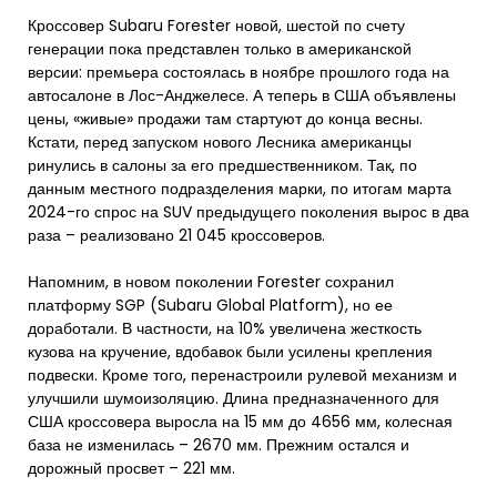
Кроссовер Subaru Forester новой, шестой по счету
генерации пока представлен только в американской
версии: премьера состоялась в ноябре прошлого года на
автосалоне в Лос-Анджелесе. А теперь в США объявлены
цены, «живые» продажи там стартуют до конца весны.
Кстати, перед запуском нового Лесника американцы
ринулись в салоны за его предшественником. Так, по
данным местного подразделения марки, по итогам марта
2024-го спрос на SUV предыдущего поколения вырос в два
раза – реализовано 21 045 кроссоверов.
Напомним, в новом поколении Forester сохранил
платформу SGP (Subaru Global Platform), но ее
доработали. В частности, на 10% увеличена жесткость
кузова на кручение, вдобавок были усилены крепления
подвески. Кроме того, перенастроили рулевой механизм и
улучшили шумоизоляцию. Длина предназначенного для
США кроссовера выросла на 15 мм до 4656 мм, колесная
база не изменилась – 2670 мм. Прежним остался и
дорожный просвет – 221 мм.