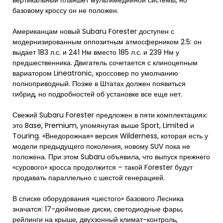
вертикальный планшет мультимедийной системы, но
базовому кроссу он не положен.
Американцам новый Subaru Forester доступен с
модернизированным оппозитным атмосферником 2.5: он
выдает 183 л.с. и 241 Нм вместо 185 л.с. и 239 Нм у
предшественника. Двигатель сочетается с клиноцепным
вариатором Lineatronic, кроссовер по умолчанию
полноприводный. Позже в Штатах должен появиться
гибрид, но подробностей об установке все еще нет.
Свежий Subaru Forester предложен в пяти комплектациях:
это Base, Premium, упомянутая выше Sport, Limited и
Touring. «Внедорожная» версия Wilderness, которая есть у
модели предыдущего поколения, новому SUV пока не
положена. При этом Subaru объявила, что выпуск прежнего
«сурового» кросса продолжится – такой Forester будут
продавать параллельно с шестой генерацией.
В списке оборудования «шестого» базового Лесника
значатся: 17-дюймовые диски, светодиодные фары,
рейлинги на крыше, двухзонный климат-контроль,