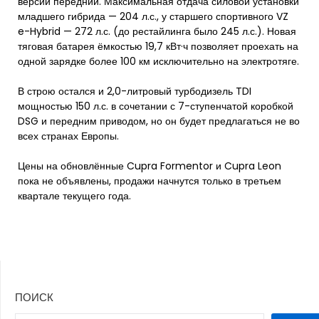
версий передний. Максимальная отдача силовой установки
младшего гибрида — 204 л.с., у старшего спортивного VZ
e-Hybrid — 272 л.с. (до рестайлинга было 245 л.с.). Новая
тяговая батарея ёмкостью 19,7 кВт·ч позволяет проехать на
одной зарядке более 100 км исключительно на электротяге.
В строю остался и 2,0-литровый турбодизель TDI
мощностью 150 л.с. в сочетании с 7-ступенчатой коробкой
DSG и передним приводом, но он будет предлагаться не во
всех странах Европы.
Цены на обновлённые Cupra Formentor и Cupra Leon
пока не объявлены, продажи начнутся только в третьем
квартале текущего года.
ПОИСК