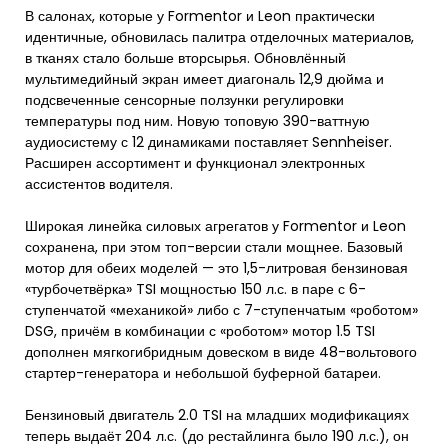
В салонах, которые у Formentor и Leon практически
идентичные, обновилась палитра отделочных материалов,
в тканях стало больше вторсырья. Обновлённый
мультимедийный экран имеет диагональ 12,9 дюйма и
подсвеченные сенсорные ползунки регулировки
температуры под ним. Новую топовую 390-ваттную
аудиосистему с 12 динамиками поставляет Sennheiser.
Расширен ассортимент и функционал электронных
ассистентов водителя.
Широкая линейка силовых агрегатов у Formentor и Leon
сохранена, при этом топ-версии стали мощнее. Базовый
мотор для обеих моделей — это 1,5-литровая бензиновая
«турбочетвёрка» TSI мощностью 150 л.с. в паре с 6-
ступенчатой «механикой» либо с 7-ступенчатым «роботом»
DSG, причём в комбинации с «роботом» мотор 1.5 TSI
дополнен мягкогибридным довеском в виде 48-вольтового
стартер-генератора и небольшой буферной батареи.
Бензиновый двигатель 2.0 TSI на младших модификациях
теперь выдаёт 204 л.с. (до рестайлинга было 190 л.с.), он