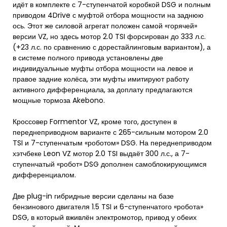
идёт в комплекте с 7-ступенчатой коробкой DSG и полным
приводом 4Drive с муфтой отбора мощности на заднюю
ось. Этот же силовой агрегат положен самой «горячей»
версии VZ, но здесь мотор 2.0 TSI форсирован до 333 л.с.
(+23 л.с. по сравнению с дорестайлинговым вариантом), а
в системе полного привода установлены две
индивидуальные муфты отбора мощности на левое и
правое задние колёса, эти муфты имитируют работу
активного дифференциала, за доплату предлагаются
мощные тормоза Akebono.
Кроссовер Formentor VZ, кроме того, доступен в
переднеприводном варианте с 265-сильным мотором 2.0
TSI и 7-ступенчатым «роботом» DSG. На переднеприводом
хэтчбеке Leon VZ мотор 2.0 TSI выдаёт 300 л.с., а 7-
ступенчатый «робот» DSG дополнен самоблокирующимся
дифференциалом.
Две plug-in гибридные версии сделаны на базе
бензинового двигателя 1.5 TSI и 6-ступенчатого «робота»
DSG, в который вживлён электромотор, привод у обеих