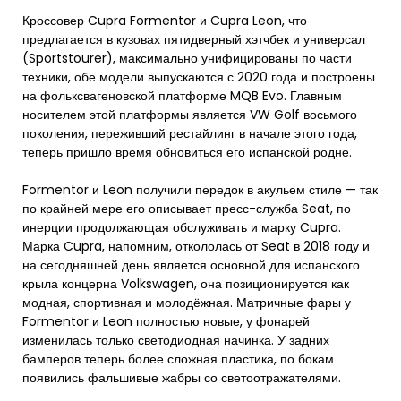
Кроссовер Cupra Formentor и Cupra Leon, что
предлагается в кузовах пятидверный хэтчбек и универсал
(Sportstourer), максимально унифицированы по части
техники, обе модели выпускаются с 2020 года и построены
на фольксвагеновской платформе MQB Evo. Главным
носителем этой платформы является VW Golf восьмого
поколения, переживший рестайлинг в начале этого года,
теперь пришло время обновиться его испанской родне.
Formentor и Leon получили передок в акульем стиле — так
по крайней мере его описывает пресс-служба Seat, по
инерции продолжающая обслуживать и марку Cupra.
Марка Cupra, напомним, откололась от Seat в 2018 году и
на сегодняшней день является основной для испанского
крыла концерна Volkswagen, она позиционируется как
модная, спортивная и молодёжная. Матричные фары у
Formentor и Leon полностью новые, у фонарей
изменилась только светодиодная начинка. У задних
бамперов теперь более сложная пластика, по бокам
появились фальшивые жабры со светоотражателями.