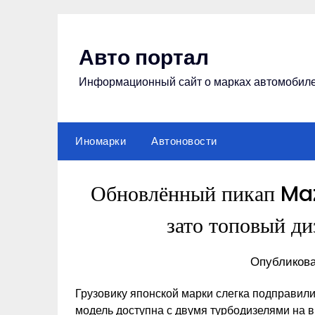
Перейти
к
содержимому
Авто портал
Информационный сайт о марках автомобил
Иномарки
Автоновости
Обновлённый пикап Ma
зато топовый ди
Опубликова
Грузовику японской марки слегка подправили
модель доступна с двумя турбодизелями на 