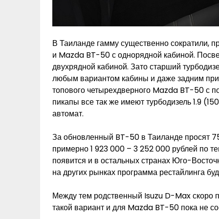
В Таиланде гамму существенно сократили, пр
и Mazda BT-50 с однорядной кабиной. Посв
двухрядной кабиной. Зато старший турбодизел
любым вариантом кабины и даже задним при
топового четырехдверного Mazda BT-50 с п
пикапы все так же имеют турбодизель 1.9 (15
автомат.
За обновленный BT-50 в Таиланде просят 752
примерно 1 923 000 – 3 252 000 рублей по 
появится и в остальных странах Юго-Восточно
на других рынках программа рестайлинга буд
Между тем родственный Isuzu D-Max скоро п
такой вариант и для Mazda BT-50 пока не с