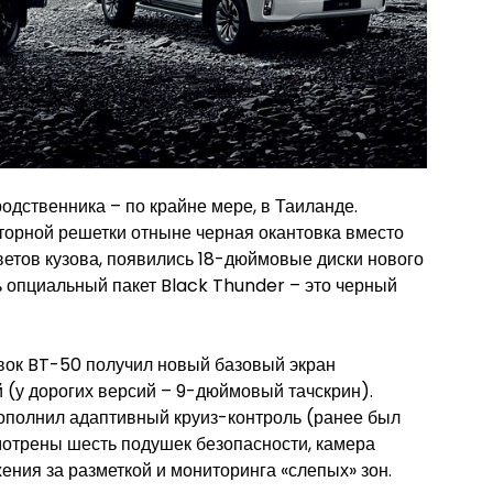
дственника – по крайне мере, в Таиланде.
торной решетки отныне черная окантовка вместо
етов кузова, появились 18-дюймовые диски нового
ь опциальный пакет Black Thunder – это черный
авок BT-50 получил новый базовый экран
 (у дорогих версий – 9-дюймовый тачскрин).
ополнил адаптивный круиз-контроль (ранее был
мотрены шесть подушек безопасности, камера
ения за разметкой и мониторинга «слепых» зон.