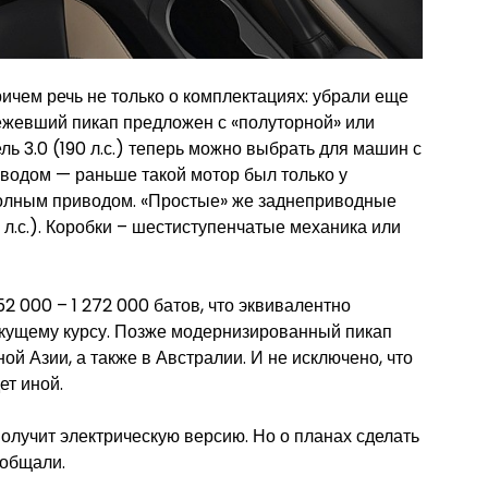
ичем речь не только о комплектациях: убрали еще
ежевший пикап предложен с «полуторной» или
ь 3.0 (190 л.с.) теперь можно выбрать для машин с
водом — раньше такой мотор был только у
олным приводом. «Простые» же заднеприводные
0 л.с.). Коробки – шестиступенчатые механика или
 000 – 1 272 000 батов, что эквивалентно
текущему курсу. Позже модернизированный пикап
й Азии, а также в Австралии. И не исключено, что
ет иной.
олучит электрическую версию. Но о планах сделать
ообщали.