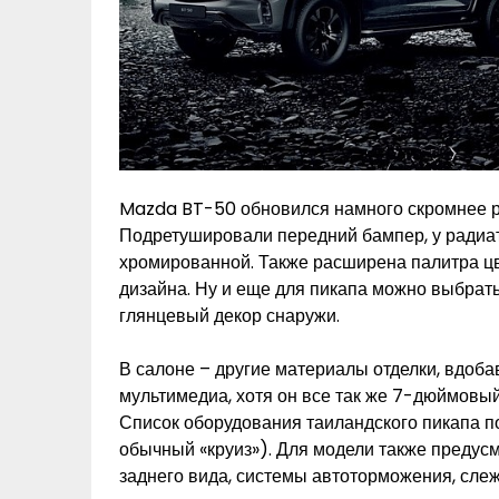
Mazda BT-50 обновился намного скромнее ро
Подретушировали передний бампер, у радиа
хромированной. Также расширена палитра цв
дизайна. Ну и еще для пикапа можно выбрат
глянцевый декор снаружи.
В салоне – другие материалы отделки, вдоб
мультимедиа, хотя он все так же 7-дюймовый
Список оборудования таиландского пикапа п
обычный «круиз»). Для модели также предус
заднего вида, системы автоторможения, слеж