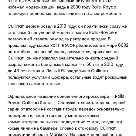
а вот 6,75-литровый бензиновый битурбомотор V12
избежал модернизации, ведь в 2030 году Rolls-Royce
планирует полностью переключиться на электромобили.
Cullinan дебютировал в 2018 году, он практически сразу же
стал самой популярной моделью марки Rolls-Royce и
позволил ей ставить рекорд за рекордом продаж. В
прошлом году марка Rolls-Royce реализовала в мире 6032
автомобиля, основной спрос, разумеется, пришёлся на
Cullinan, он же позволил значительно снизить средний
возраст клиента британской марки — с 56 лет в 2010 году
до 43 лет сегодня. Лишь 10% владельцев Cullinan
пользуются услугами шофера, остальные водят роскошный
кроссовер самостоятельно.
Официальное название обновлённого кроссовера — Rolls-
Royce Cullinan Series II. Снаружи отличить модель первой
серии от второй не составит труда: передок основательно
перекроен и, честно говоря, у многих сетевых
комментаторов он вызвал недоумение — мол, откуда эти
косые линии на бампере, словно к стоковому Cullinan
прикрутили обвес от Mansory. На самом деле всё не так