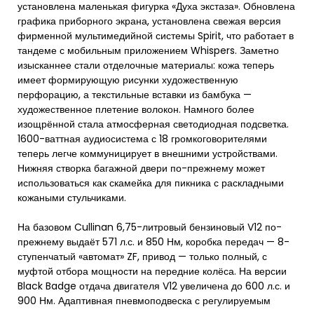
установлена маленькая фигурка «Духа экстаза». Обновлена
графика приборного экрана, установлена свежая версия
фирменной мультимедийной системы Spirit, что работает в
тандеме с мобильным приложением Whispers. Заметно
изысканнее стали отделочные материалы: кожа теперь
имеет формирующую рисунки художественную
перфорацию, а текстильные вставки из бамбука —
художественное плетение волокон. Намного более
изощрённой стала атмосферная светодиодная подсветка.
1600-ваттная аудиосистема с 18 громкоговорителями
теперь легче коммуницирует в внешними устройствами.
Нижняя створка багажной двери по-прежнему может
использоваться как скамейка для пикника с раскладными
кожаными стульчиками.
На базовом Cullinan 6,75-литровый бензиновый V12 по-
прежнему выдаёт 571 л.с. и 850 Нм, коробка передач — 8-
ступенчатый «автомат» ZF, привод — только полный, с
муфтой отбора мощности на передние колёса. На версии
Black Badge отдача двигателя V12 увеличена до 600 л.с. и
900 Нм. Адаптивная пневмоподвеска с регулируемым