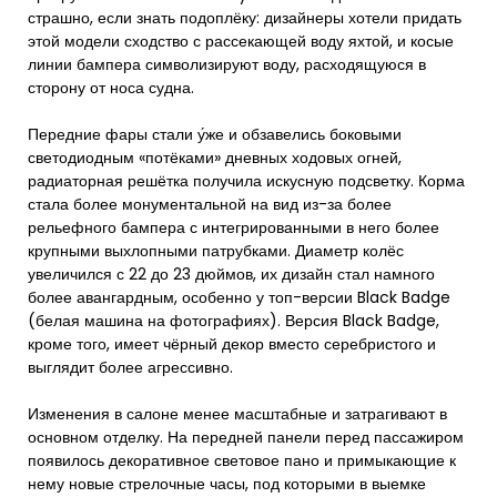
страшно, если знать подоплёку: дизайнеры хотели придать
этой модели сходство с рассекающей воду яхтой, и косые
линии бампера символизируют воду, расходящуюся в
сторону от носа судна.
Передние фары стали у́же и обзавелись боковыми
светодиодным «потёками» дневных ходовых огней,
радиаторная решётка получила искусную подсветку. Корма
стала более монументальной на вид из-за более
рельефного бампера с интегрированными в него более
крупными выхлопными патрубками. Диаметр колёс
увеличился с 22 до 23 дюймов, их дизайн стал намного
более авангардным, особенно у топ-версии Black Badge
(белая машина на фотографиях). Версия Black Badge,
кроме того, имеет чёрный декор вместо серебристого и
выглядит более агрессивно.
Изменения в салоне менее масштабные и затрагивают в
основном отделку. На передней панели перед пассажиром
появилось декоративное световое пано и примыкающие к
нему новые стрелочные часы, под которыми в выемке