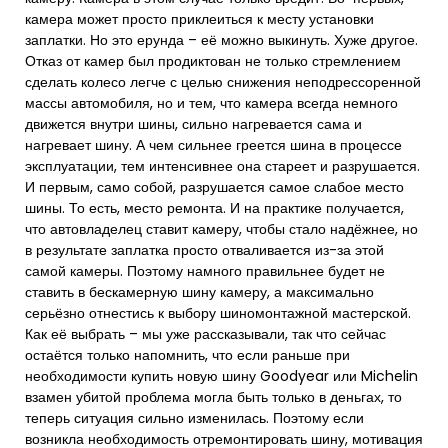
камера может просто приклеиться к месту установки
заплатки. Но это ерунда – её можно выкинуть. Хуже другое.
Отказ от камер был продиктован не только стремлением
сделать колесо легче с целью снижения неподрессоренной
массы автомобиля, но и тем, что камера всегда немного
движется внутри шины, сильно нагревается сама и
нагревает шину. А чем сильнее греется шина в процессе
эксплуатации, тем интенсивнее она стареет и разрушается.
И первым, само собой, разрушается самое слабое место
шины. То есть, место ремонта. И на практике получается,
что автовладелец ставит камеру, чтобы стало надёжнее, но
в результате заплатка просто отваливается из-за этой
самой камеры. Поэтому намного правильнее будет не
ставить в бескамерную шину камеру, а максимально
серьёзно отнестись к выбору шиномонтажной мастерской.
Как её выбрать – мы уже рассказывали, так что сейчас
остаётся только напомнить, что если раньше при
необходимости купить новую шину Goodyear или Michelin
взамен убитой проблема могла быть только в деньгах, то
теперь ситуация сильно изменилась. Поэтому если
возникла необходимость отремонтировать шину, мотивация