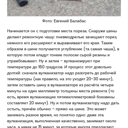
Фото: Евгений Балабас
Начинается он с подготовки места пореза. Снаружи шины
делают ремонтную чашу: пневмодрелью зачищают порез,
немного его расширяют и выравнивают его края. Таким
образом в шине получается углубление (та самая чаша), в
которую потом кладут тонкие полоски сырой резины и
утрамбовывают. Ну и затем – вулканизируют при
температуре до 160 градусов. И процесс этот довольно
долгий: сначала вулканизатор надо разогреть до рабочей
температуры (как правило, на это уходит 20-30 минут),
затем оставить шину в вулканизаторе из расчёта четыре
минуты на один миллиметр толщины места ремонта (то
есть, время вулканизации пятимиллиметровой боковины
составляет 20 минут). Ну и потом вулканизатору надо дать
остыть, причём обычно – прямо на шине. Это может
занимать разное время, но понятно одно: даже эта
вулканизация, выполненная качественно, занимает около
часа, а никак не 15 минут, за которые иногда предлагают