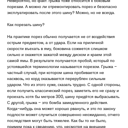
Невероятно, но факт: грыжа тоже относится к боковым
порезам. А можно ли отремонтировать порез и безопасно
эксплуатировать после этого шину? Можно, но не всегда.
Как порезать шину?
На практике порез обычно получается не от воздействия
острым предметом, а от удара. Если на приличной
скорости въехать в яму, боковина сожмется слишком
сильно и окажется зажатой между диском и краем этой
самой ямы. В результате получается пробой, который по
устоявшейся терминологии называется порезом. Грыжа –
частный случай, при котором шина пробивается не
насквозь, но корд оказывается перерублен сильным
ударом. Что из этого хуже, сказать трудно. С одной стороны,
если получить классический порез, заметить его не сразу и
проехать хотя бы метров 300, шину придётся выбрасывать.
С другой, грыжа – это бомба замедленного действия.
Когда-нибудь она может хорошо рвануть, и это по закону
подлости может случиться совершенно неожиданно, отчего
последствия могут быть тяжелее. Как бы то ни было,
примем пока к сведению, что, несмотря на внешние