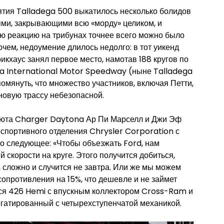
иятия Talladega 500 выкатилось несколько болидов
ми, закрывающими всю «морду» целиком, и
ю реакцию на трибунах точнее всего можно было
очем, недоумение длилось недолго: в тот уикенд
икхаус занял первое место, намотав 188 кругов по
ma International Motor Speedway (ныне Talladega
мянуть, что множество участников, включая Петти,
 новую трассу небезопасной.
бюта Charger Daytona Ар Пи Марселл и Джи Эф
спортивного отделения Chrysler Corporation с
 следующее: «Чтобы объезжать Ford, нам
й скорости на круге. Этого получится добиться,
о, сложно и случится не завтра. Или же мы можем
опротивления на 15%, что дешевле и не займет
ался 426 Hemi с впускным коллектором Cross-Ram и
гатированный с четырехступенчатой механикой.