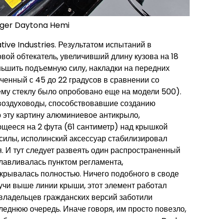
ger Daytona Hemi
ive Industries. Результатом испытаний в
вой обтекатель, увеличивший длину кузова на 18
ьшить подъемную силу, накладки на передних
личенный с 45 до 22 градусов в сравнении со
му стеклу было опробовано еще на модели 500).
 воздуховоды, способствовавшие созданию
 эту картину алюминиевое антикрыло,
щееся на 2 фута (61 сантиметр) над крышкой
силы, исполинский аксессуар стабилизировал
 И тут следует развеять один распространенный
славливалась пунктом регламента,
крывалась полностью. Ничего подобного в своде
дучи выше линии крыши, этот элемент работал
владельцев гражданских версий заботили
еднюю очередь. Иначе говоря, им просто повезло,