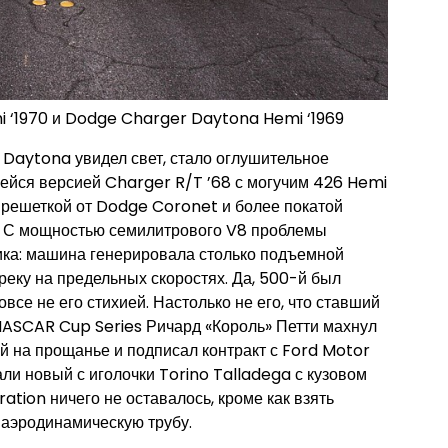
 ‘1970 и Dodge Charger Daytona Hemi ‘1969
 Daytona увидел свет, стало оглушительное
ейся версией Charger R/T ’68 с могучим 426 Hemi
решеткой от Dodge Coronet и более покатой
е. С мощностью семилитрового V8 проблемы
мика: машина генерировала столько подъемной
треку на предельных скоростях. Да, 500-й был
овсе не его стихией. Настолько не его, что ставший
NASCAR Cup Series Ричард «Король» Петти махнул
 на прощанье и подписал контракт с Ford Motor
и новый с иголочки Torino Talladega с кузовом
ation ничего не оставалось, кроме как взять
 аэродинамическую трубу.