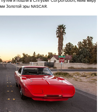
 путем и пошли в Chrysler Corporation, явив миру
ами Золотой эры NASCAR.