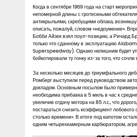
Когда в сентябре 1969 года на старт меропр
непомерной длины с гротескными обтекателя
антикрыльями, скребущими облака, возникшу
описать, пожалуй, словом «недоумение». Впр
Бобби Айзек взял поул-позицию, а Ричард Бр
только что сданному в эксплуатацию Alaba
Superspeedway). Однако нелишним будет упо
бойкотировали ту гонку из-за того, что сочли
За несколько месяцев до триумфального де
Ромберг выступили перед руководством авто
докладом. Основным посылом было примерно
необходима прибавка в 5 миль в час к средне
увеличив отдачу мотора на 85 л.с., что дорог
постараться снизить коэффициент лобового с
столько времени». В итоге под капотом ост
одним четырехкамерным карбюратором, агре