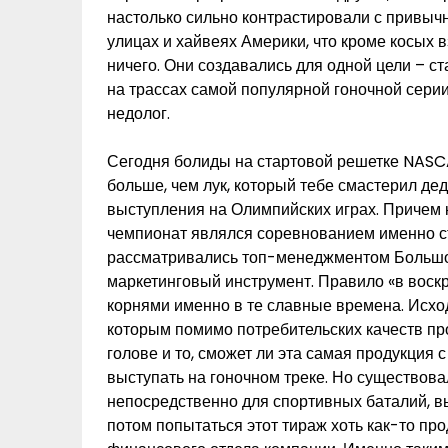
настолько сильно контрастировали с привыч
улицах и хайвеях Америки, что кроме косых
ничего. Они создавались для одной цели – 
на трассах самой популярной гоночной серии 
недолог.
Сегодня болиды на стартовой решетке NASC
больше, чем лук, который тебе смастерил д
выступления на Олимпийских играх. Причем к
чемпионат являлся соревнованием именно ст
рассматривались топ-менеджментом Большой
маркетинговый инструмент. Правило «в воскр
корнями именно в те славные времена. Исход
которым помимо потребительских качеств пр
голове и то, сможет ли эта самая продукция
выступать на гоночном треке. Но существовал
непосредственно для спортивных баталий, в
потом попытаться этот тираж хоть как-то пр