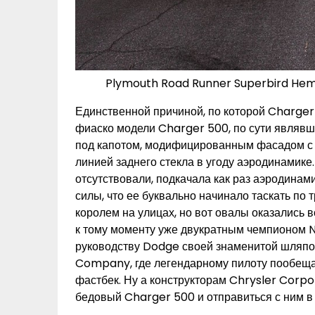
Plymouth Road Runner Superbird Hemi
Единственной причиной, по которой Charger
фиаско модели Charger 500, по сути являвш
под капотом, модифицированным фасадом с 
линией заднего стекла в угоду аэродинамик
отсутствовали, подкачала как раз аэродина
силы, что ее буквально начинало таскать по 
королем на улицах, но вот овалы оказались в
к тому моменту уже двукратным чемпионом 
руководству Dodge своей знаменитой шляпой
Company, где легендарному пилоту пообещал
фастбек. Ну а конструкторам Chrysler Corpor
бедовый Charger 500 и отправиться с ним в