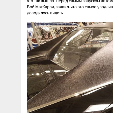
что так вышло. Перед самым запуском автом
Боб МакКарри, заявил, что это самое уродлив
доводилось видеть.