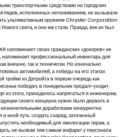
ными транспортными средствами на городских
 взглядов, исполненных непониманием, не вызывали
стать ультимативным оружием Chrysler Corporation
Нового света, и они им стали. Правда, век их был
AR напоминают своих гражданских «доноров» не
ед, напоминает профессиональный инвентарь для
ак внешне, так и технически. Но изначально
оковых автомобилей, а победы на его этапах
 тройки из Детройта в первую очередь как
есенье победил, в понедельник продал» уходит
я из этого, приходилось напрягаться и инженерам,
одукции своего концерна нужно было держать в
 с незначительными доработками конкурентно
 и иной путь: создать снаряд, заточенный
ыпустить необходимый для омологации тираж, а
одать, не вызвав тем самым инфаркт у персонала