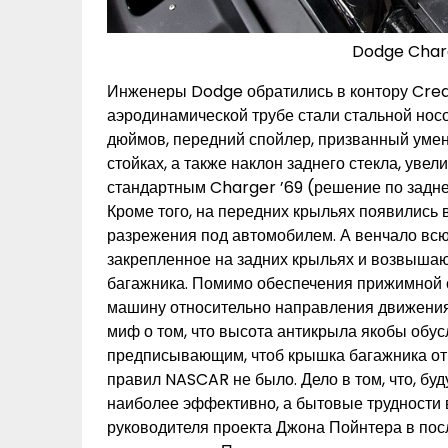
Dodge Char
Инженеры Dodge обратились в контору Creat
аэродинамической трубе стали стальной носо
дюймов, передний спойлер, призванный умен
стойках, а также наклон заднего стекла, уве
стандартным Charger ’69 (решение по задне
Кроме того, на передних крыльях появились
разрежения под автомобилем. А венчало всю
закрепленное на задних крыльях и возвышаю
багажника. Помимо обеспечения прижимной 
машину относительно направления движения.
миф о том, что высота антикрыла якобы обу
предписывающим, чтоб крышка багажника от
правил NASCAR не было. Дело в том, что, бу
наиболее эффективно, а бытовые трудности 
руководителя проекта Джона Пойнтера в посл