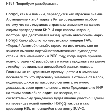
HS5? Попробуем разобраться…
Hongqi, как мы помним, переводится как «Красное знамя».
А отношение к этой марке в Китае совершенно особое,
потому что на лимузинах с красным знаменем на капоте
ездили председатели КНР. И еще совсем недавно,
полтора-два десятилетия назад, купить автомобиль марки
Hongqi было абсолютно невозможно: концерн FAW,
«Первый Автомобильный», строил их исключительно по
заказам высшего партийно-политического руководства
страны. Все изменилось в 2018 году, когда марка приняла
новую стратегию: разработать и начать продавать на рынке
линейку премиальных автомобилей разных классов.
Главным же конкурентным преимуществом в компании
посчитали то, что «Красному знамени», в отличие от марок,
поднимающихся из массового сегмента, не нужно
доказывать свою премиальность: если Председателю КНР
на таком автомобиле ездить не зазорно, то и
состоятельному гражданину будет вполне уместно! Одним
из первенцев новой линейки Hongqi как раз и стал
кроссовер HS5, относящийся к сегменту SUV-D.