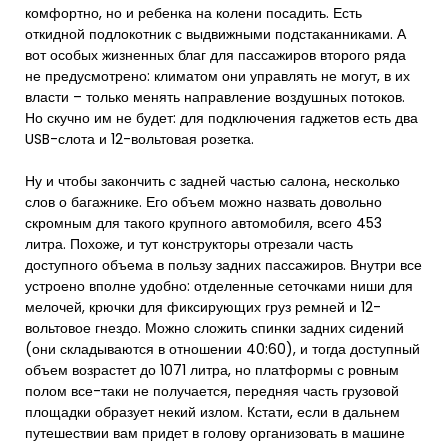
комфортно, но и ребенка на колени посадить. Есть
откидной подлокотник с выдвижными подстаканниками. А
вот особых жизненных благ для пассажиров второго ряда
не предусмотрено: климатом они управлять не могут, в их
власти – только менять направление воздушных потоков.
Но скучно им не будет: для подключения гаджетов есть два
USB-слота и 12-вольтовая розетка.
Ну и чтобы закончить с задней частью салона, несколько
слов о багажнике. Его объем можно назвать довольно
скромным для такого крупного автомобиля, всего 453
литра. Похоже, и тут конструкторы отрезали часть
доступного объема в пользу задних пассажиров. Внутри все
устроено вполне удобно: отделенные сеточками ниши для
мелочей, крючки для фиксирующих груз ремней и 12-
вольтовое гнездо. Можно сложить спинки задних сидений
(они складываются в отношении 40:60), и тогда доступный
объем возрастет до 1071 литра, но платформы с ровным
полом все-таки не получается, передняя часть грузовой
площадки образует некий излом. Кстати, если в дальнем
путешествии вам придет в голову организовать в машине