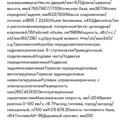
кузовауниверсалЧисло дверей/мест5/5Длина/ширина/
высота, мм4760/1907/1700Колесная база, мм2870Колея
передняя/задняя, мм1623/1600Масса снаряженная/
полная, кг1805 / 2245Объём багажника, л453ДвигательТип
и расположениерядный, поперечноеЧисло цилиндров/
клапанов4/16Рабочий объём, см³1989Мощность, кВт/л.с./
об/мин160/218/ н.д.Крутящий момент, Н•м/об/мин340/
н.д.ТрансмиссияКоробка передачавтоматическая,
гидромеханическая, 6-ступенчатаяПриводполный,
подключаемыйХодовая частьПодвеска
передняянезависимаяПодвеска
задняянезависимаяТормоза передниедисковые
вентилируемыеТормоза задниедисковые
невентилируемыеРулевое управлениереечное, с
электроусилителемРазмерность
шин255/45/R20Эксплуатационные
характеристикиМаксимальная скорость, км/ч204Время
разгона 0-100 км/ч, с8.7Расход топлива, город/загород/
смешанный, л/100 км11.1/6.8/8.2Ёмкость топливного бака,
л64ТопливоАИ-95Дорожный просвет, мм200