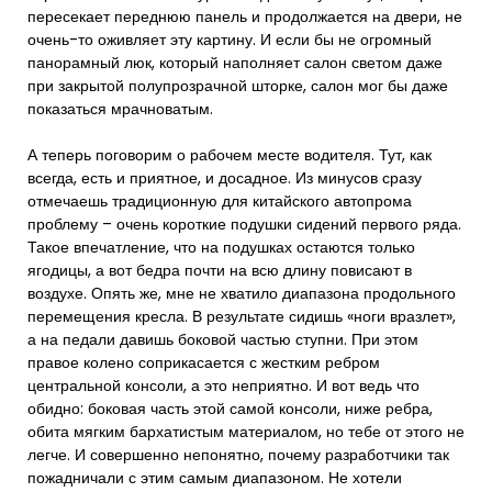
пересекает переднюю панель и продолжается на двери, не
очень-то оживляет эту картину. И если бы не огромный
панорамный люк, который наполняет салон светом даже
при закрытой полупрозрачной шторке, салон мог бы даже
показаться мрачноватым.
А теперь поговорим о рабочем месте водителя. Тут, как
всегда, есть и приятное, и досадное. Из минусов сразу
отмечаешь традиционную для китайского автопрома
проблему – очень короткие подушки сидений первого ряда.
Такое впечатление, что на подушках остаются только
ягодицы, а вот бедра почти на всю длину повисают в
воздухе. Опять же, мне не хватило диапазона продольного
перемещения кресла. В результате сидишь «ноги вразлет»,
а на педали давишь боковой частью ступни. При этом
правое колено соприкасается с жестким ребром
центральной консоли, а это неприятно. И вот ведь что
обидно: боковая часть этой самой консоли, ниже ребра,
обита мягким бархатистым материалом, но тебе от этого не
легче. И совершенно непонятно, почему разработчики так
пожадничали с этим самым диапазоном. Не хотели