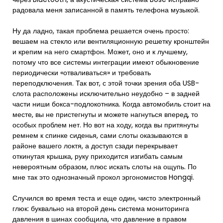
радовала меня записанной в память телефона музыкой.
Ну да ладно, такая проблема решается очень просто:
вешаем на стекло или вентиляционную решетку кронштейн
и крепим на него смартфон. Может, оно и к лучшему,
потому что все системы интеграции имеют обыкновение
периодически «отваливаться» и требовать
переподключения. Так вот, с этой точки зрения оба USB-
слота расположены исключительно неудобно – в задней
части ниши бокса-подлокотника. Когда автомобиль стоит на
месте, вы не пристегнуты и можете нагнуться вперед, то
особых проблем нет. Но вот на ходу, когда вы притянуты
ремнем к спинке сиденья, сами слоты оказываются в
районе вашего локтя, а доступ сзади перекрывает
откинутая крышка, руку приходится изгибать самым
невероятным образом, плюс искать слоты на ощупь. По
мне так это однозначный прокол эргономистов Hongqi.
Случился во время теста и еще один, чисто электронный
глюк: буквально на второй день система мониторинга
давления в шинах сообщила, что давление в правом