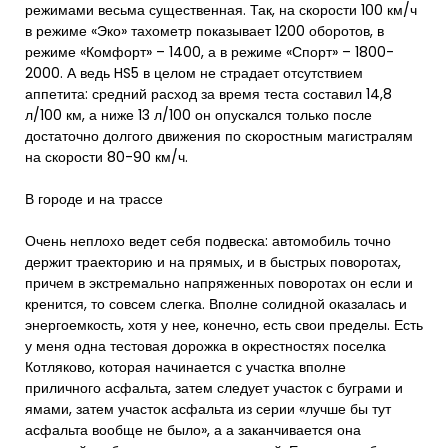
режимами весьма существенная. Так, на скорости 100 км/ч
в режиме «Эко» тахометр показывает 1200 оборотов, в
режиме «Комфорт» – 1400, а в режиме «Спорт» – 1800-
2000. А ведь HS5 в целом не страдает отсутствием
аппетита: средний расход за время теста составил 14,8
л/100 км, а ниже 13 л/100 он опускался только после
достаточно долгого движения по скоростным магистралям
на скорости 80-90 км/ч.
В городе и на трассе
Очень неплохо ведет себя подвеска: автомобиль точно
держит траекторию и на прямых, и в быстрых поворотах,
причем в экстремально напряженных поворотах он если и
кренится, то совсем слегка. Вполне солидной оказалась и
энергоемкость, хотя у нее, конечно, есть свои пределы. Есть
у меня одна тестовая дорожка в окрестностях поселка
Котляково, которая начинается с участка вполне
приличного асфальта, затем следует участок с буграми и
ямами, затем участок асфальта из серии «лучше бы тут
асфальта вообще не было», а а заканчивается она