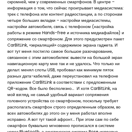
скромней, чем у современных смартфонов. В центре –
информация о том, что сейчас проигрывает медиасистема:
трек с телефона или контент радиостанции, а по сторонам
четыре больших вкладки – настройки медиасистемы,
настройки автомобиля, связь с телефоном (настройка
работы в режиме Hands-free и источника медиафайлов) и
сопряжение со смартфоном. Для этого предусмотрен пакет
CarBitLink, «зеркалящий» содержимое экрана гаджета. И
вот тут меня постигло самое большое разочарование,
связанное с этим автомобилем: вывести на большой экран
навигационную карту мне так и не удалось. Что только ни
делал: менял слоты USB, пробовал как минимум пяток
разных дата-кабелей, даже переустановил на телефоне
приложение CarBitLink в соответствии с предложенным
QR-кодом. Все было бесполезно… И хотя CarBitLink, на
мой взгляд, не самый удобный вариант сопряжения
головного устройства со смартфоном, поскольку требует
располагать смартфон строго определенным образом, во
всех автомобилях до этого он у меня работал вполне
исправно. А вот тут такой афронт… При этом сам по себе
смартфон буквально мгновенно прописался в системе
через Bluetooth, а акустическая система Bose исправно