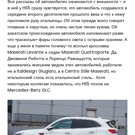
Все рассказы об автомобилях начинаются с внешности – и
в ней у HS5 сразу чувствуется, что автомобиль создавался в
середине второго десятилетия прошлого века и что к нему
приложили руку итальянцы. Об этом прежде всего говорят
плавные и округлые, но очень чистые линии кузова. Об
азиатском происхождении автомобиля напоминают разве
что «раскосые» фары головного света с острыми гранями. А
еще у меня в памяти почему-то всплыл кроссовер
Maserati Levante и седан Maserati Quattroporte. Да,
Джованни Риботта и Лоренцо Рамаццотти, которые
занимались внешним видом этих автомобилей, работали
не в Italdesign Giugiaro, а в Centro Stile Maserati, но
итальянский стиль есть итальянский стиль… Хотя
некоторым коллегам показалось, что HS5 похож на
Mercedes-Benz GLC.