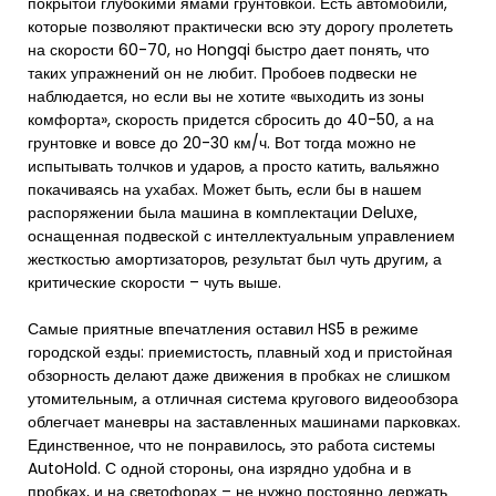
покрытой глубокими ямами грунтовкой. Есть автомобили,
которые позволяют практически всю эту дорогу пролететь
на скорости 60-70, но Hongqi быстро дает понять, что
таких упражнений он не любит. Пробоев подвески не
наблюдается, но если вы не хотите «выходить из зоны
комфорта», скорость придется сбросить до 40-50, а на
грунтовке и вовсе до 20-30 км/ч. Вот тогда можно не
испытывать толчков и ударов, а просто катить, вальяжно
покачиваясь на ухабах. Может быть, если бы в нашем
распоряжении была машина в комплектации Deluxe,
оснащенная подвеской с интеллектуальным управлением
жесткостью амортизаторов, результат был чуть другим, а
критические скорости – чуть выше.
Самые приятные впечатления оставил HS5 в режиме
городской езды: приемистость, плавный ход и пристойная
обзорность делают даже движения в пробках не слишком
утомительным, а отличная система кругового видеообзора
облегчает маневры на заставленных машинами парковках.
Единственное, что не понравилось, это работа системы
AutoHold. С одной стороны, она изрядно удобна и в
пробках, и на светофорах – не нужно постоянно держать