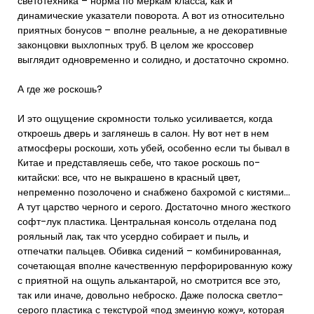
светотехника – норма по меркам класса, как и
динамические указатели поворота. А вот из относительно
приятных бонусов – вполне реальные, а не декоративные
законцовки выхлопных труб. В целом же кроссовер
выглядит одновременно и солидно, и достаточно скромно.
А где же роскошь?
И это ощущение скромности только усиливается, когда
откроешь дверь и заглянешь в салон. Ну вот нет в нем
атмосферы роскоши, хоть убей, особенно если ты бывал в
Китае и представляешь себе, что такое роскошь по-
китайски: все, что не выкрашено в красный цвет,
непременно позолочено и снабжено бахромой с кистями…
А тут царство черного и серого. Достаточно много жесткого
софт-лук пластика. Центральная консоль отделана под
рояльный лак, так что усердно собирает и пыль, и
отпечатки пальцев. Обивка сидений – комбинированная,
сочетающая вполне качественную перфорированную кожу
с приятной на ощупь алькантарой, но смотрится все это,
так или иначе, довольно неброско. Даже полоска светло-
серого пластика с текстурой «под змеиную кожу», которая