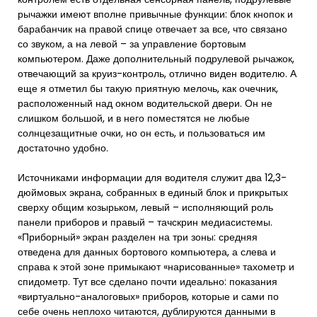
рычажки имеют вполне привычные функции: блок кнопок и
барабанчик на правой спице отвечает за все, что связано
со звуком, а на левой – за управление бортовым
компьютером. Даже дополнительный подрулевой рычажок,
отвечающий за круиз-контроль, отлично виден водителю. А
еще я отметил бы такую приятную мелочь, как очечник,
расположенный над окном водительской двери. Он не
слишком большой, и в него поместятся не любые
солнцезащитные очки, но он есть, и пользоваться им
достаточно удобно.
Источниками информации для водителя служит два 12,3-
дюймовых экрана, собранных в единый блок и прикрытых
сверху общим козырьком, левый – исполняющий роль
панели приборов и правый – тачскрин медиасистемы.
«Приборный» экран разделен на три зоны: средняя
отведена для данных бортового компьютера, а слева и
справа к этой зоне примыкают «нарисованные» тахометр и
спидометр. Тут все сделано почти идеально: показания
«виртуально-аналоговых» приборов, которые и сами по
себе очень неплохо читаются, дублируются данными в