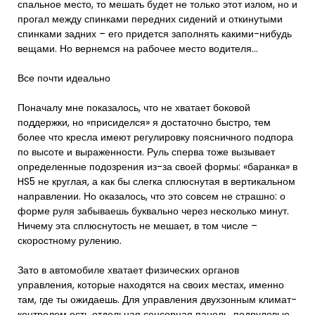
спальное место, то мешать будет не только этот излом, но и
прогал между спинками передних сидений и откинутыми
спинками задних – его придется заполнять какими-нибудь
вещами. Но вернемся на рабочее место водителя…
Все почти идеально
Поначалу мне показалось, что не хватает боковой
поддержки, но «присиделся» я достаточно быстро, тем
более что кресла имеют регулировку поясничного подпора
по высоте и выраженности. Руль сперва тоже вызывает
определенные подозрения из-за своей формы: «баранка» в
HS5 не круглая, а как бы слегка сплюснутая в вертикальном
направлении. Но оказалось, что это совсем не страшно: о
форме руля забываешь буквально через несколько минут.
Ничему эта сплюснутость не мешает, в том числе –
скоростному рулению.
Зато в автомобиле хватает физических органов
управления, которые находятся на своих местах, именно
там, где ты ожидаешь. Для управления двухзонным климат-
контролем есть отдельная сенсорная панель, подрулевые