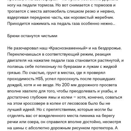
ногу на педали тормоза. Но вот снимается с тормозов и
трогается с места автомобиль слишком резко и нервно,
вздергивая переднюю часть, как норовистый жеребчик.
Приходится нажимать на педаль газа особенно нежно…
Брюки останутся чистыми
Не разочаровал наш «Краснознаменный» и на бездорожье.
Переключаешься в соответствующий режим, реакция
двигателя на нажатие педали газа становится растянутой, и
ползешь себе потихоньку по буеракам и лужам с жидкой
грязью. По счастью, грунт в местах, где я проверял
проходимость HS5, успел просохнуть после прошедших
дождей, хотя и не везде. Но 200 мм дорожного просвета
вполне хватило для того, чтобы преодолевать и ухабы, и
достаточно глубокие ямы и колеи – хотя, конечно, соваться
на этом кроссовере в колеи от лесовозов было бы не
лучшей идеей. Но с препятствиями, которые могли бы
отделять вас от вожделенного места пикника на берегу
речки или озера, он справился вполне достойно, несмотря
на шины с абсолютно дорожным рисунком протектора. А