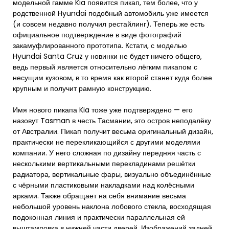
модельной гамме Kia появится пикап, тем более, что у
родственной Hyundai подобный автомобиль уже имеется
(и совсем недавно получил рестайлинг). Теперь же есть
официальное подтверждение в виде фотографий
закамуфлированного прототипа. Кстати, с моделью
Hyundai Santa Cruz у новинки не будет ничего общего,
ведь первый является относительно лёгким пикапом с
несущим кузовом, в то время как второй станет куда более
крупным и получит рамную конструкцию.
Имя нового пикапа Kia тоже уже подтверждено — его
назовут Tasman в честь Тасмании, это остров неподалёку
от Австралии. Пикап получит весьма оригинальный дизайн,
практически не перекликающийся с другими моделями
компании. У него сложная по дизайну передняя часть с
несколькими вертикальными перекладинами решётки
радиатора, вертикальные фары, визуально объединённые
с чёрными пластиковыми накладками над колёсными
арками. Также обращает на себя внимание весьма
небольшой уровень наклона лобового стекла, восходящая
подоконная линия и практически параллельная ей
выштамповка в нижней части дверей. Изображений задней