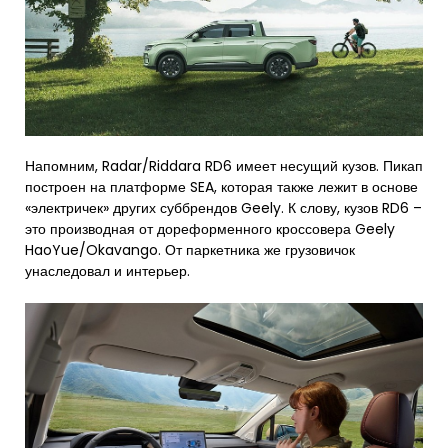
Напомним, Radar/Riddara RD6 имеет несущий кузов. Пикап
построен на платформе SEA, которая также лежит в основе
«электричек» других суббрендов Geely. К слову, кузов RD6 –
это производная от дореформенного кроссовера Geely
HaoYue/Okavango. От паркетника же грузовичок
унаследовал и интерьер.