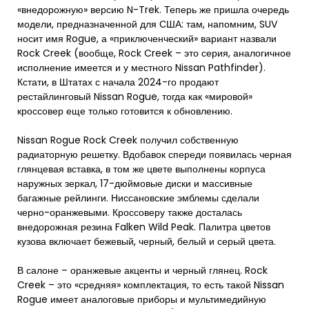
«внедорожную» версию N-Trek. Теперь же пришла очередь
модели, предназначенной для США: там, напомним, SUV
носит имя Rogue, а «приключенческий» вариант назвали
Rock Creek (вообще, Rock Creek – это серия, аналогичное
исполнение имеется и у местного Nissan Pathfinder).
Кстати, в Штатах с начала 2024-го продают
рестайлинговый Nissan Rogue, тогда как «мировой»
кроссовер еще только готовится к обновлению.
Nissan Rogue Rock Creek получил собственную
радиаторную решетку. Вдобавок спереди появилась черная
глянцевая вставка, в том же цвете выполнены корпуса
наружных зеркал, 17-дюймовые диски и массивные
багажные рейлинги. Ниссановские эмблемы сделали
черно-оранжевыми. Кроссоверу также досталась
внедорожная резина Falken Wild Peak. Палитра цветов
кузова включает бежевый, черный, белый и серый цвета.
В салоне – оранжевые акценты и черный глянец. Rock
Creek – это «средняя» комплектация, то есть такой Nissan
Rogue имеет аналоговые приборы и мультимедийную