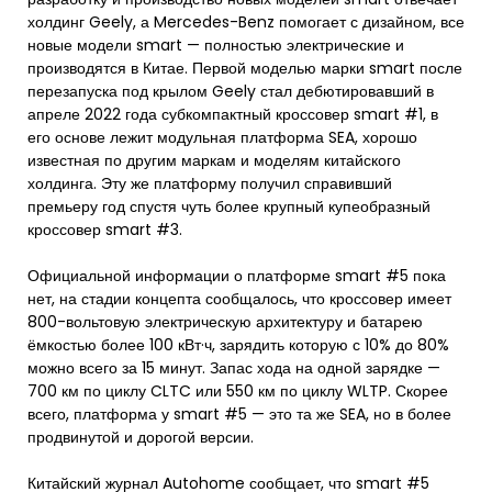
холдинг Geely, а Mercedes-Benz помогает с дизайном, все
новые модели smart — полностью электрические и
производятся в Китае. Первой моделью марки smart после
перезапуска под крылом Geely стал дебютировавший в
апреле 2022 года субкомпактный кроссовер smart #1, в
его основе лежит модульная платформа SEA, хорошо
известная по другим маркам и моделям китайского
холдинга. Эту же платформу получил справивший
премьеру год спустя чуть более крупный купеобразный
кроссовер smart #3.
Официальной информации о платформе smart #5 пока
нет, на стадии концепта сообщалось, что кроссовер имеет
800-вольтовую электрическую архитектуру и батарею
ёмкостью более 100 кВт·ч, зарядить которую с 10% до 80%
можно всего за 15 минут. Запас хода на одной зарядке —
700 км по циклу CLTC или 550 км по циклу WLTP. Скорее
всего, платформа у smart #5 — это та же SEA, но в более
продвинутой и дорогой версии.
Китайский журнал Autohome сообщает, что smart #5