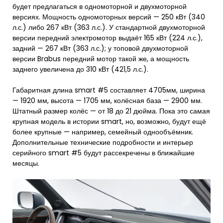
будет предлагаться в одномоторной и двухмоторной
версиях. Мощность одномоторных версий — 250 кВт (340
л.с.) либо 267 кВт (363 л.с.). У стандартной двухмоторной
версии передний электромотор выдаёт 165 кВт (224 л.с.),
задний — 267 кВт (363 л.с.); у топовой двухмоторной
версии Brabus передний мотор такой же, а мощность
заднего увеличена до 310 кВт (421,5 л.с.).
Габаритная длина smart #5 составляет 4705мм, ширина
— 1920 мм, высота — 1705 мм, колёсная база — 2900 мм.
Штатный размер колёс — от 18 до 21 дюйма. Пока это самая
крупная модель в истории smart, но, возможно, будут ещё
более крупные — например, семейный однообъёмник.
Дополнительные технические подробности и интерьер
серийного smart #5 будут рассекречены в ближайшие
месяцы.