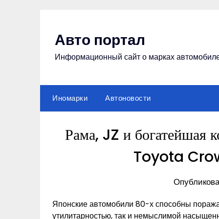
Перейти
к
содержимому
Авто портал
Информационный сайт о марках автомобил
Иномарки
Автоновости
Рама, JZ и богатейшая 
Toyota Crow
Опубликова
Японские автомобили 80-х способны поража
утилитарностью, так и немыслимой насыщенн