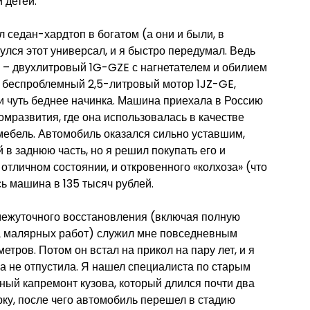
 детей.
л седан-хардтоп в богатом (а они и были, в
улся этот универсал, и я быстро передумал. Ведь
 – двухлитровый 1G-GZE с нагнетателем и обилием
ыл беспроблемный 2,5-литровый мотор 1JZ-GE,
 и чуть беднее начинка. Машина приехала в Россию
омразвития, где она использовалась в качестве
 мебель. Автомобиль оказался сильно уставшим,
й в заднюю часть, но я решил покупать его и
отличном состоянии, и откровенного «колхоза» (что
ь машина в 135 тысяч рублей.
омежуточного восстановления (включая полную
та малярных работ) служил мне повседневным
етров. Потом он встал на прикол на пару лет, и я
на не отпустила. Я нашел специалиста по старым
ный капремонт кузова, который длился почти два
рку, после чего автомобиль перешел в стадию