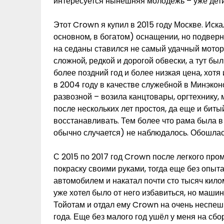
интересуется нынешняя молодежь – уже дети
Этот Crown я купил в 2015 году Москве. Иска
основном, в богатом) оснащении, но подверн
на седаны ставился не самый удачный мотор
сложной, редкой и дорогой обвески, а тут б
более поздний год и более низкая цена, хотя
в 2004 году в качестве служебной в Минэкон
развозной – возила канцтовары, оргтехнику,
после нескольких лет простоя, да еще и биты
восстанавливать. Тем более что рама была в 
обычно случается) не наблюдалось. Обошлас
С 2015 по 2017 год Crown после легкого пр
покраску своими руками, тогда еще без опы
автомобилем и накатал почти сто тысяч килом
уже хотел было от него избавиться, но маши
Тойотам и отдал ему Crown на очень неспеш
года. Еще без малого год ушёл у меня на сбо