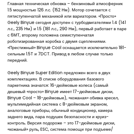
Главная техническая обновка – бензиновый атмосферник
1.5 мощностью 126 л.с. (152 Нм). Мотор сочетается с
пятиступенчатой механикой или вариатором. «Просто»
Geely Binyue сегодня доступен с турбодвигателями 1.4 (141
л.с., 235 Нм) и 1.5 (181 л.с., 290 Нм), первый работает в паре
с 6МТ, второму положена семиступенчатая
роботизированная коробка с двумя сцеплениями.
«Престижный» Binyue Cool оснащается исключительно 181-
сильным 1.5T и 7DCT. Привод в любом случае только
передний.
Geely Binyue Super Edition предложен всего в двух
комплектациях. В списке оборудования базового
паркетника значатся: 16-дюймовые колеса (самый
дешевый «просто» Binyue имеет 17-дюймовые диски,
Binyue Cool – 18-дюймовые), «кожаная» обивка кресел,
мультимедийная система с 8-дюймовым экраном,
аналоговые приборы, обычный кондиционер, камера
заднего вида, пара подушек безопасности и круиз-
контроль. Версия подороже – это 17-дюймовые диски,
«кожаный» руль, ESC, система помощи при подъеме/