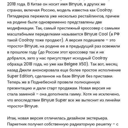
2018 года. В Китае он носит имя Binyue, в других же
странах, включая Россию, модель известна как Coolray.
Пятидверка пережила уже несколько рестайлингов, причем
на родине были одновременно представлены две
модификации. Так, самый престижный кроссовер с самыми
масштабными переделками называется Binyue Cool (в РФ
такой Coolray тоже продают). А версия подешевле – это
«просто» Binyue, на родине ее в предыдущий раз освежили
в прошлом году (до России этот кроссовер так и не
добрался, зато у нас присутствует исходный Coolray
образца 2018 года, но уже как Belgee X50). Так вот, месяц
назад Джили анонсировала еще более простое исполнение
Super Edition, сделанное на базе Binyue без приставки.
Теперь же в Поднебесной провели полноценную
презентацию и дали старт продажам. Новая версия не
стала заменой – она дополнила гамму. Хотя не исключено,
что впоследствии Binyue Super все же вытеснит из линейки
«просто» Binyue.
Итак, новая версия отличилась дизайном экстерьера.
Паркетник получил собственную радиаторную решетку – с