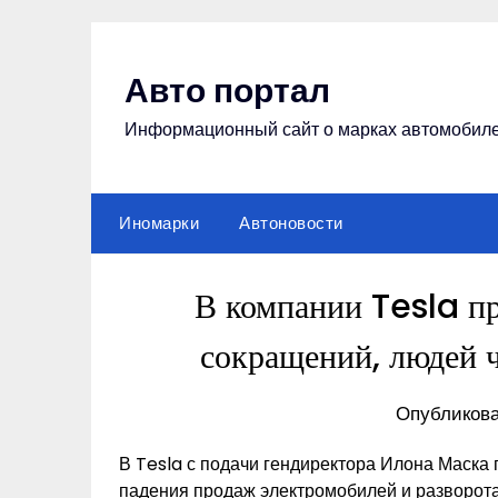
Перейти
к
содержимому
Авто портал
Информационный сайт о марках автомобил
Иномарки
Автоновости
В компании Tesla пр
сокращений, людей 
Опубликова
В Tesla с подачи гендиректора Илона Маска
падения продаж электромобилей и разворота 