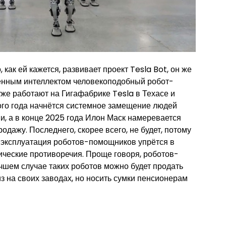
как ей кажется, развивает проект Tesla Bot, он же
енным интеллектом человекоподобный робот-
же работают на Гигафабрике Tesla в Техасе и
ого года начнётся системное замещение людей
и, а в конце 2025 года Илон Маск намеревается
дажу. Последнего, скорее всего, не будет, потому
ая эксплуатация роботов-помощников упрётся в
ческие противоречия. Проще говоря, роботов-
учшем случае таких роботов можно будет продать
з на своих заводах, но носить сумки пенсионерам