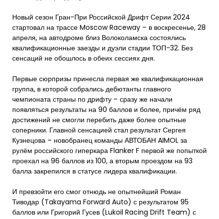
Новый сезон Гран-При Российской Дрифт Серии 2024
стартовал на трассе Moscow Raceway – в воскресенье, 28
апреля, на автодроме близ Волоколамска состоялись
квалификационные заезды и дуэли стадии ТОП-32. Без
сенсаций не обошлось в обеих сессиях дня.
Первые сюрпризы принесла первая же квалификационная
группа, в которой собрались дебютанты главного
чемпионата страны по дрифту – сразу же начали
появляться результаты на 90 баллов и более, причём ряд
достижений не смогли перебить даже более опытные
соперники. Главной сенсацией стал результат Сергея
Кузнецова – новобранец команды АВТОБАН AIMOL за
рулём российского гиперкара Flanker F первой же попыткой
проехал на 96 баллов из 100, а вторым проездом на 93
балла закрепился в статусе лидера квалификации.
И превзойти его смог отнюдь не опытнейший Роман
Тиводар (Takayama Forward Auto) с результатом 95
баллов или Григорий Гусев (Lukoil Racing Drift Team) с