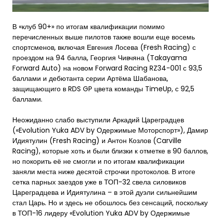
В «клуб 90+» по итогам квалификации помимо
перечисленных выше пилотов также вошли еще восемь
спортсменов, включая Евгения Лосева (Fresh Racing) с
проездом на 94 балла, Георгия Чивчяна (Takayama
Forward Auto) на новом Forward Racing RZ34-001 с 93,5
баллами и дебютанта серии Артёма Шабанова,
защищающиго в RDS GP цвета команды TimeUp, с 92,5
баллами.
Неожиданно слабо выступили Аркадий Цареградцев
(«Evolution Yuka ADV by Одержимые Моторспорт»), Дамир
Идиятулин (Fresh Racing) и Антон Козлов (Carville
Racing), которые хоть и были близки к отметке в 90 баллов,
но покорить её не смогли и по итогам квалификации
заняли места ниже десятой строчки протоколов. В итоге
сетка парных заездов уже в ТОП-32 свела силовиков
Цареградцева и Идиятулина – в этой дуэли сильнейшим
стал Царь. Но и здесь не обошлось без сенсаций, поскольку
в ТОП-16 лидеру «Evolution Yuka ADV by Одержимые