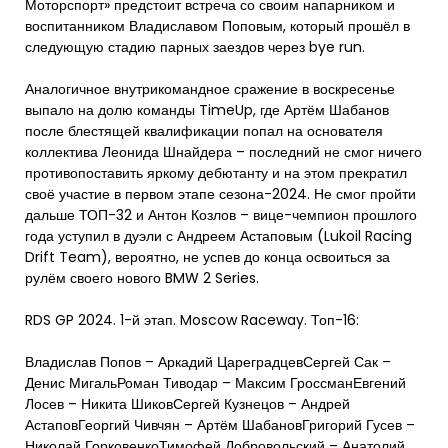
Моторспорт» предстоит встреча со своим напарником и
воспитанником Владиславом Поповым, который прошёл в
следующую стадию парных заездов через bye run.
Аналогичное внутрикомандное сражение в воскресенье
выпало на долю команды TimeUp, где Артём Шабанов
после блестящей квалификации попал на основателя
коллектива Леонида Шнайдера – последний не смог ничего
противопоставить яркому дебютанту и на этом прекратил
своё участие в первом этапе сезона-2024. Не смог пройти
дальше ТОП-32 и Антон Козлов – вице-чемпион прошлого
года уступил в дуэли с Андреем Астаповым (Lukoil Racing
Drift Team), вероятно, не успев до конца освоиться за
рулём своего нового BMW 2 Series.
RDS GP 2024. 1-й этап. Moscow Raceway. Топ-16:
Владислав Попов – Аркадий ЦареградцевСергей Сак –
Денис МигальРоман Тиводар – Максим ГроссманЕвгений
Лосев – Никита ШиковСергей Кузнецов – Андрей
АстаповГеоргий Чивчян – Артём ШабановГригорий Гусев –
Николай ГорковенкоТимофей Добровольский – Анатолий