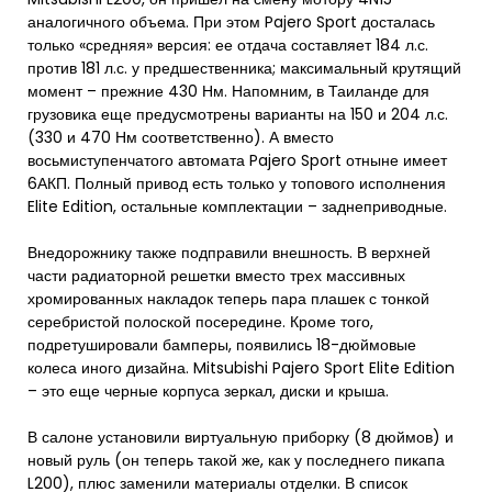
аналогичного объема. При этом Pajero Sport досталась
только «средняя» версия: ее отдача составляет 184 л.с.
против 181 л.с. у предшественника; максимальный крутящий
момент – прежние 430 Нм. Напомним, в Таиланде для
грузовика еще предусмотрены варианты на 150 и 204 л.с.
(330 и 470 Нм соответственно). А вместо
восьмиступенчатого автомата Pajero Sport отныне имеет
6АКП. Полный привод есть только у топового исполнения
Elite Edition, остальные комплектации – заднеприводные.
Внедорожнику также подправили внешность. В верхней
части радиаторной решетки вместо трех массивных
хромированных накладок теперь пара плашек с тонкой
серебристой полоской посередине. Кроме того,
подретушировали бамперы, появились 18-дюймовые
колеса иного дизайна. Mitsubishi Pajero Sport Elite Edition
– это еще черные корпуса зеркал, диски и крыша.
В салоне установили виртуальную приборку (8 дюймов) и
новый руль (он теперь такой же, как у последнего пикапа
L200), плюс заменили материалы отделки. В список