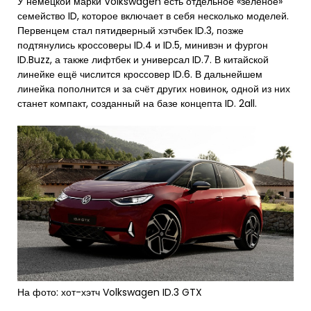
У немецкой марки Volkswagen есть отдельное «зелёное»
семейство ID, которое включает в себя несколько моделей.
Первенцем стал пятидверный хэтчбек ID.3, позже
подтянулись кроссоверы ID.4 и ID.5, минивэн и фургон
ID.Buzz, а также лифтбек и универсал ID.7. В китайской
линейке ещё числится кроссовер ID.6. В дальнейшем
линейка пополнится и за счёт других новинок, одной из них
станет компакт, созданный на базе концепта ID. 2all.
На фото: хот-хэтч Volkswagen ID.3 GTX