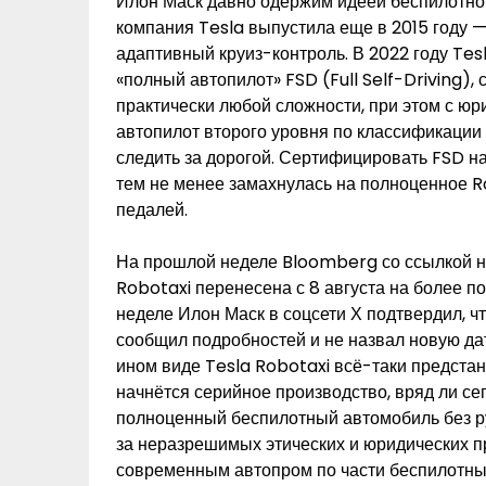
Илон Маск давно одержим идеей беспилотног
компания Tesla выпустила еще в 2015 году —
адаптивный круиз-контроль. В 2022 году Tes
«полный автопилот» FSD (Full Self-Driving)
практически любой сложности, при этом с юр
автопилот второго уровня по классификации 
следить за дорогой. Сертифицировать FSD на
тем не менее замахнулась на полноценное Rob
педалей.
На прошлой неделе Bloomberg со ссылкой н
Robotaxi перенесена с 8 августа на более п
неделе Илон Маск в соцсети Х подтвердил, чт
сообщил подробностей и не назвал новую дат
ином виде Tesla Robotaxi всё-таки предстане
начнётся серийное производство, вряд ли сег
полноценный беспилотный автомобиль без р
за неразрешимых этических и юридических п
современным автопром по части беспилотны