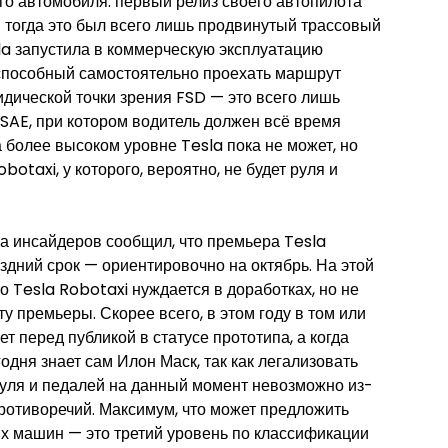
о автомобиля: первый релиз своего автопилота
 тогда это был всего лишь продвинутый трассовый
la запустила в коммерческую эксплуатацию
, способный самостоятельно проехать маршрут
идической точки зрения FSD — это всего лишь
SAE, при котором водитель должен всё время
 более высоком уровне Tesla пока не может, но
otaxi, у которого, вероятно, не будет руля и
а инсайдеров сообщил, что премьера Tesla
оздний срок — ориентировочно на октябрь. На этой
о Tesla Robotaxi нуждается в доработках, но не
у премьеры. Скорее всего, в этом году в том или
т перед публикой в статусе прототипа, а когда
одня знает сам Илон Маск, так как легализовать
уля и педалей на данный момент невозможно из-
ротиворечий. Максимум, что может предложить
х машин — это третий уровень по классификации