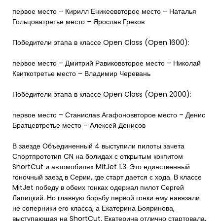
первое место – Кирилл Еникееввторое место – Наталья
Гольцоватретье место – Ярослав Греков
Победители этапа в классе Open Class (Open 1600):
первое место – Дмитрий Равиковвторое место – Николай
Квиткотретье место – Владимир Черевань
Победители этапа в классе Open Class (Open 2000):
первое место – Станислав Агафоноввторое место – Денис
Братцевтретье место – Алексей Денисов
В заезде Объединенный 4 выступили пилоты зачета
Спортпрототип CN на болидах с открытым кокпитом
ShortCut и автомобилях MitJet 1.3. Это единственный
гоночный заезд в Серии, где старт дается с хода. В классе
MitJet победу в обеих гонках одержал пилот Сергей
Лапицкий. Но главную борьбу первой гонки ему навязали
не соперники его класса, а Екатерина Бояринова,
выступающая на ShortCut. Екатерина отлично стартовала,