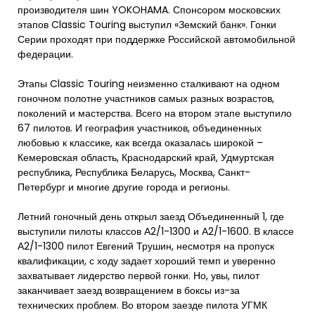
производителя шин YOKOHAMA. Спонсором московских
этапов Classic Touring выступил «Земский банк». Гонки
Серии проходят при поддержке Российской автомобильной
федерации.
Этапы Classic Touring неизменно сталкивают на одном
гоночном полотне участников самых разных возрастов,
поколений и мастерства. Всего на втором этапе выступило
67 пилотов. И география участников, объединенных
любовью к классике, как всегда оказалась широкой –
Кемеровская область, Краснодарский край, Удмуртская
республика, Республика Беларусь, Москва, Санкт-
Петербург и многие другие города и регионы.
Летний гоночный день открыл заезд Объединенный 1, где
выступили пилоты классов А2/1-1300 и А2/1-1600. В классе
А2/1-1300 пилот Евгений Трушин, несмотря на пропуск
квалификации, с ходу задает хороший темп и уверенно
захватывает лидерство первой гонки. Но, увы, пилот
заканчивает заезд возвращением в боксы из-за
технических проблем. Во втором заезде пилота УГМК