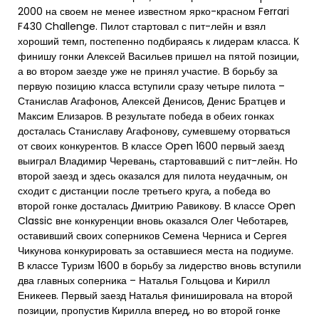
2000 на своем не менее известном ярко-красном Ferrari
F430 Challenge. Пилот стартовал с пит-лейн и взял
хороший темп, постепенно подбираясь к лидерам класса. К
финишу гонки Алексей Васильев пришел на пятой позиции,
а во втором заезде уже не принял участие. В борьбу за
первую позицию класса вступили сразу четыре пилота –
Станислав Агафонов, Алексей Денисов, Денис Братцев и
Максим Елизаров. В результате победа в обеих гонках
досталась Станиславу Агафонову, сумевшему оторваться
от своих конкурентов. В классе Open 1600 первый заезд
выиграл Владимир Черевань, стартовавший с пит-лейн. Но
второй заезд и здесь оказался для пилота неудачным, он
сходит с дистанции после третьего круга, а победа во
второй гонке досталась Дмитрию Равикову. В классе Open
Classic вне конкуренции вновь оказался Олег Чеботарев,
оставивший своих соперников Семена Черниса и Сергея
Чикунова конкурировать за оставшиеся места на подиуме.
В классе Туризм 1600 в борьбу за лидерство вновь вступили
два главных соперника – Наталья Гольцова и Кирилл
Еникеев. Первый заезд Наталья финишировала на второй
позиции, пропустив Кирилла вперед, но во второй гонке