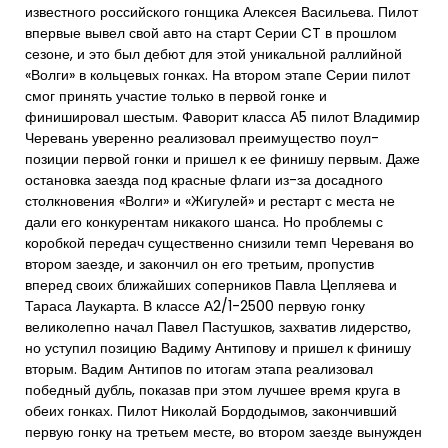
известного российского гонщика Алексея Васильева. Пилот
впервые вывел свой авто на старт Серии CT в прошлом
сезоне, и это был дебют для этой уникальной раллийной
«Волги» в кольцевых гонках. На втором этапе Серии пилот
смог принять участие только в первой гонке и
финишировал шестым. Фаворит класса А5 пилот Владимир
Черевань уверенно реализовал преимущество поул-
позиции первой гонки и пришел к ее финишу первым. Даже
остановка заезда под красные флаги из-за досадного
столкновения «Волги» и «Жигулей» и рестарт с места не
дали его конкурентам никакого шанса. Но проблемы с
коробкой передач существенно снизили темп Череваня во
втором заезде, и закончил он его третьим, пропустив
вперед своих ближайших соперников Павла Цепляева и
Тараса Лаукарта. В классе А2/1-2500 первую гонку
великолепно начал Павел Пастушков, захватив лидерство,
но уступил позицию Вадиму Антипову и пришел к финишу
вторым. Вадим Антипов по итогам этапа реализовал
победный дубль, показав при этом лучшее время круга в
обеих гонках. Пилот Николай Бордодымов, закончивший
первую гонку на третьем месте, во втором заезде вынужден