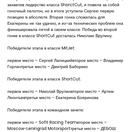
захватив лидерство класса ShorctCut, и повела за собой
гоночный пелотон, но в итоге уступила Сергею первую
позицию в абсолюте. Вторая гонка сложилась для
Екатерины не так удачно, и из-за технических проблем она
финишировала пятой в своем классе. Победа во второй
гонке в классе ShortCut досталась Николаю Врулину.
Победители этапа в классе MitJet:
первое место – Сергей Лапицкийвторое место – Владимир
Горлачтретье место – Дмитрий Баборико
Победители этапа в классе ShortCut:
первое место – Николай Врулинвторое место – Артем
Леонтьевтретье место – Екатерина Бояринова
Победители этапа в командном зачете:
первое место – Sofit Racing Teamвторое место –
Moscow-Leningrad Motorsportтретье место – ДЕБОШ